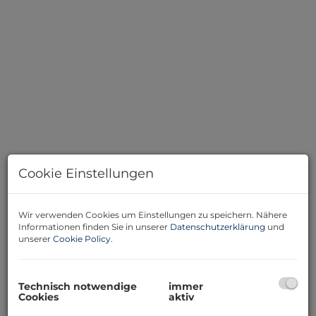
Cookie Einstellungen
Beschreibung
Wir verwenden Cookies um Einstellungen zu speichern. Nähere
Highlights der Wohnung:
Informationen finden Sie in unserer
Datenschutzerklärung
und
• Fenster auf beiden Seiten – sehr gute Durchlüftung
unserer
Cookie Policy
.
• Helle Wohnung mit freiem Himmelsblick
• Gute Raumaufteilung mit Bad mit Badewanne,
separatem WC und Abstellraum.
Technisch notwendige
immer
• Ruhige Lage
Cookies
aktiv
• Gute Vermietbarkeit / Investmentpotenzial