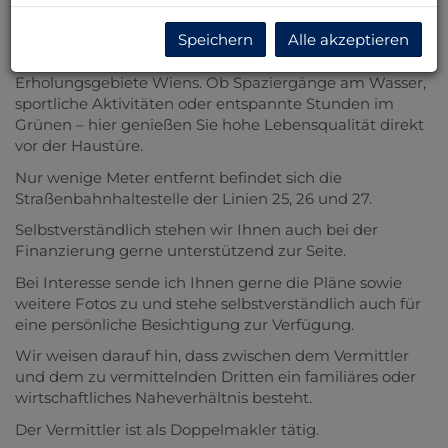
• Viel Tageslicht durch offene Umgebung
Speichern
Alle akzeptieren
Ein besonderes Highlight ist die unmittelbare Nähe zur
Alten Donau
– einem der beliebtesten
Erholungsgebiete Wiens. Ob Spaziergänge am Wasser,
sportliche Aktivitäten oder entspannte Stunden im
Grünen – hier genießen Sie hohe Lebensqualität direkt
vor der Haustüre.
Nur wenige Meter entfernt befindet sich die
Straßenbahnhaltestelle der Linien 25, 26 und 27.
Selbstverständlich stehen wir Ihnen auch bei der
Finanzierung gerne unterstützend zur Seite.
Bei Interesse sende ich Ihnen gerne die Pläne sowie
weitere Fotos zu und stehe selbstverständlich auch für
eine persönliche Besichtigung zur Verfügung.
Wir weisen darauf hin, dass zwischen dem Vermittler
und dem zu vermittelnden Dritten ein familiäres oder
wirtschaftliches Naheverhältnis besteht.
Der Vermittler ist als Doppelmakler tätig.