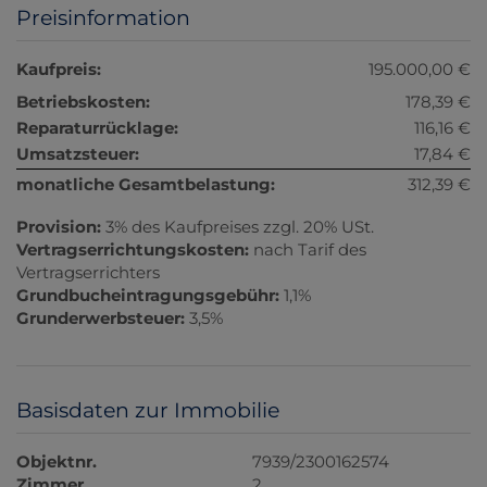
Preisinformation
Kaufpreis:
195.000,00 €
Betriebskosten:
178,39 €
Reparaturrücklage:
116,16 €
Umsatzsteuer:
17,84 €
monatliche Gesamtbelastung:
312,39 €
Provision:
3% des Kaufpreises zzgl. 20% USt.
Vertragserrichtungskosten:
nach Tarif des
Vertragserrichters
Grundbucheintragungsgebühr:
1,1%
Grunderwerbsteuer:
3,5%
Basisdaten zur Immobilie
Objektnr.
7939/2300162574
Zimmer
2