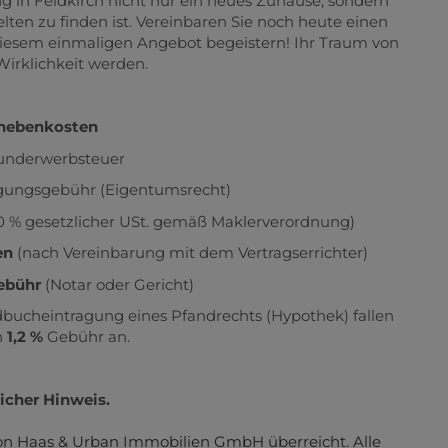
in Feldkirch nicht nur ein neues Zuhause, sondern
elten zu finden ist. Vereinbaren Sie noch heute einen
diesem einmaligen Angebot begeistern! Ihr Traum von
irklichkeit werden.
nebenkosten
nderwerbsteuer
ungsgebühr (Eigentumsrecht)
20 % gesetzlicher USt. gemäß Maklerverordnung)
en
(nach Vereinbarung mit dem Vertragserrichter)
ebühr
(Notar oder Gericht)
bucheintragung eines Pfandrechts (Hypothek) fallen
h
1,2 %
Gebühr an.
icher Hinweis.
von Haas & Urban Immobilien GmbH überreicht. Alle