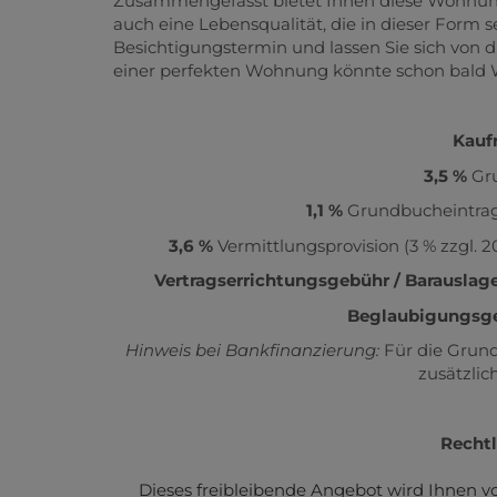
Zusammengefasst bietet Ihnen diese Wohnung 
auch eine Lebensqualität, die in dieser Form s
Besichtigungstermin und lassen Sie sich von 
einer perfekten Wohnung könnte schon bald W
Kauf
3,5 %
Gru
1,1 %
Grundbucheintrag
3,6 %
Vermittlungsprovision (3 % zzgl. 
Vertragserrichtungsgebühr / Barauslag
Beglaubigungsg
Hinweis bei Bankfinanzierung:
Für die Grund
zusätzlic
Rechtl
Dieses freibleibende Angebot wird Ihnen 