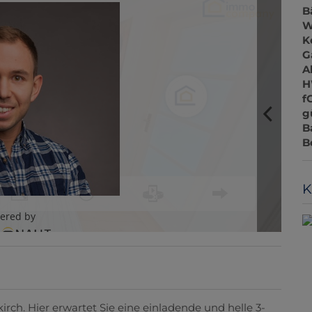
B
W
K
G
A
H
f
g
B
B
K
ch. Hier erwartet Sie eine einladende und helle 3-