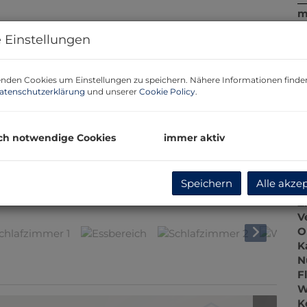
m
 Einstellungen
P
G
G
nden Cookies um Einstellungen zu speichern. Nähere Informationen finden
atenschutzerklärung
und unserer
Cookie Policy
.
R
31
ch notwendige Cookies
immer aktiv
B
Speichern
Alle akze
O
lafzimmer 1
Z
V
O
K
N
F
W
K