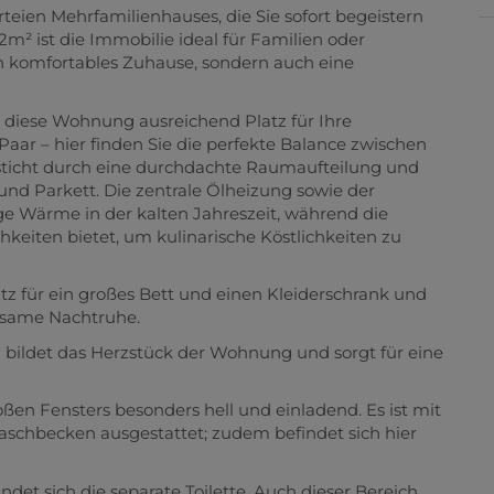
ien Mehrfamilienhauses, die Sie sofort begeistern
m² ist die Immobilie ideal für Familien oder
n komfortables Zuhause, sondern auch eine
n diese Wohnung ausreichend Platz für Ihre
 Paar – hier finden Sie die perfekte Balance zwischen
sticht durch eine durchdachte Raumaufteilung und
und Parkett. Die zentrale Ölheizung sowie der
 Wärme in der kalten Jahreszeit, während die
keiten bietet, um kulinarische Köstlichkeiten zu
tz für ein großes Bett und einen Kleiderschrank und
lsame Nachtruhe.
ildet das Herzstück der Wohnung und sorgt für eine
ßen Fensters besonders hell und einladend. Es ist mit
chbecken ausgestattet; zudem befindet sich hier
det sich die separate Toilette. Auch dieser Bereich