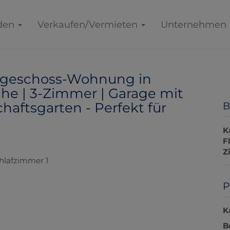
den
Verkaufen/Vermieten
Unternehmen
dgeschoss-Wohnung in
he | 3-Zimmer | Garage mit
aftsgarten - Perfekt für
B
K
F
Z
P
K
B