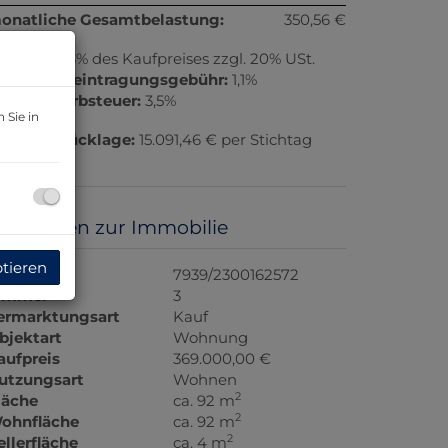
onatliche Gesamtbelastung:
350,56 €
rovision:
3% des Kaufpreises zzgl. 20% USt.
rundbucheintragungsgebühr:
1,1%
runderwerbsteuer:
3,5%
 Sie in
eparaturrücklage:
15.091,46 € per Stichtag
.12.2025
asisdaten zur Immobilie
ptieren
bjektnr.
7939/2300162572
immer
3
ermarktungsart
Kauf
bjektart
Wohnung
aufpreis
369.000,00 €
utzungsart
Wohnen
2
läche
ca. 92 m
2
ohnfläche
ca. 92 m
2
ellerfläche
ca. 4 m