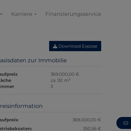
Karriere
Finanzierungsservice
Download Expose
asisdaten zur Immobilie
aufpreis
369.000,00 €
2
läche
ca. 92 m
immer
3
reisinformation
aufpreis:
369.000,00 €
etriebskosten:
350,56 €