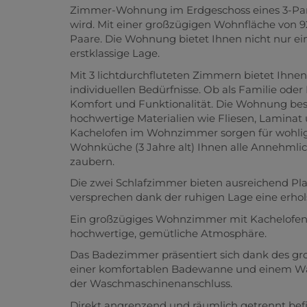
Zimmer-Wohnung im Erdgeschoss eines 3-Parte
wird. Mit einer großzügigen Wohnfläche von 92
Paare.
Die Wohnung bietet Ihnen nicht nur ei
erstklassige Lage.
Mit 3 lichtdurchfluteten Zimmern bietet Ihne
individuellen Bedürfnisse. Ob als Familie oder
Komfort und Funktionalität. Die Wohnung be
hochwertige Materialien wie Fliesen, Laminat 
Kachelofen im Wohnzimmer sorgen für wohlige
Wohnküche (3 Jahre alt) Ihnen alle Annehmlich
zaubern.
Die zwei Schlafzimmer bieten ausreichend Pla
versprechen dank der ruhigen Lage eine erho
Ein großzügiges Wohnzimmer mit Kachelofen b
hochwertige, gemütliche Atmosphäre.
Das Badezimmer präsentiert sich dank des gro
einer komfortablen Badewanne und einem Was
der Waschmaschinenanschluss.
Direkt angrenzend und räumlich getrennt befin