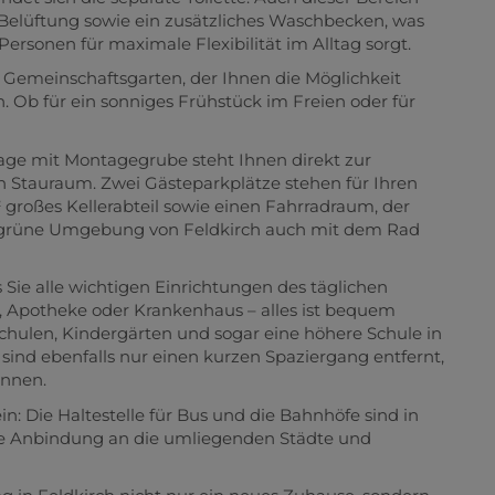
 Belüftung sowie ein zusätzliches Waschbecken, was
rsonen für maximale Flexibilität im Alltag sorgt.
er Gemeinschaftsgarten, der Ihnen die Möglichkeit
en. Ob für ein sonniges Frühstück im Freien oder für
arage mit Montagegrube steht Ihnen direkt zur
en Stauraum. Zwei Gästeparkplätze stehen für Ihren
² großes Kellerabteil sowie einen Fahrradraum, der
die grüne Umgebung von Feldkirch auch mit dem Rad
s Sie alle wichtigen Einrichtungen des täglichen
, Apotheke oder Krankenhaus – alles ist bequem
Schulen, Kindergärten und sogar eine höhere Schule in
nd ebenfalls nur einen kurzen Spaziergang entfernt,
önnen.
n: Die Haltestelle für Bus und die Bahnhöfe sind in
le Anbindung an die umliegenden Städte und