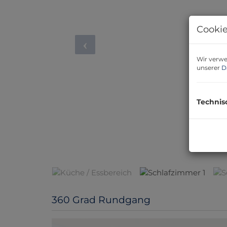
Cookie
Wir verwe
unserer
D
Technis
Sch
360 Grad Rundgang