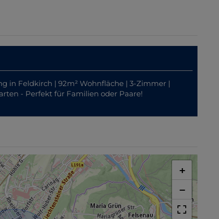
in Feldkirch | 92m² Wohnfläche | 3-Zimmer |
ten - Perfekt für Familien oder Paare!
+
−