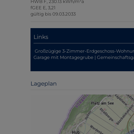
2
HWB
F, 230.13 kWh/m
a
fGEE
E, 3,21
gültig bis
09.03.2033
Links
Großzügige 3-Zimmer-Erdgeschoss-Wohnung 
Garage mit Montagegrube | Gemeinschaftsgar
Lageplan