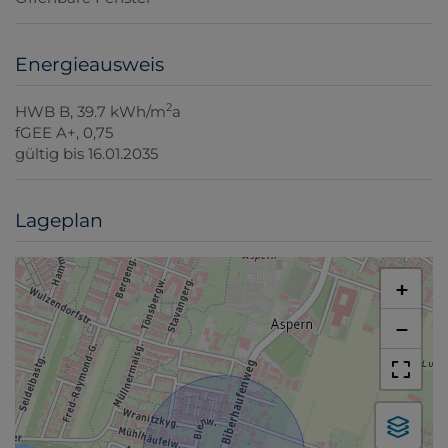
Energieausweis
2
HWB
B, 39.7 kWh/m
a
fGEE
A+, 0,75
gültig bis
16.01.2035
Lageplan
+
−