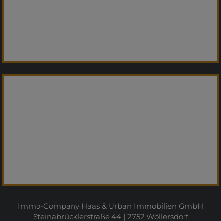
Immo-Company Haas & Urban Immobilien GmbH
Steinabrücklerstraße 44 | 2752 Wöllersdorf