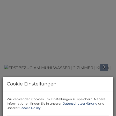
Beschreibung
Cookie Einstellungen
Zum Verkauf gelangt eine moderne 2-Zimmer-
Neubauwohnung in Wien 22 – Donaustadt, die durch
Wir verwenden Cookies um Einstellungen zu speichern. Nähere
Informationen finden Sie in unserer
Datenschutzerklärung
und
eine durchdachte Raumaufteilung, zeitgemäße
unserer
Cookie Policy
.
Ausstattung und hohen Wohnkomfort überzeugt.