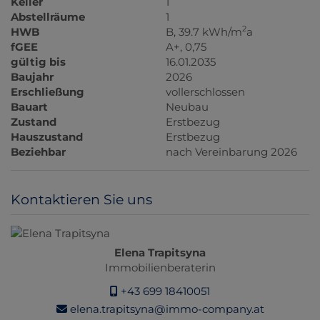
Keller
1
Abstellräume
1
2
HWB
B, 39.7 kWh/m
a
fGEE
A+, 0,75
gültig bis
16.01.2035
Baujahr
2026
Erschließung
vollerschlossen
Bauart
Neubau
Zustand
Erstbezug
Hauszustand
Erstbezug
Beziehbar
nach Vereinbarung 2026
Kontaktieren Sie uns
Elena Trapitsyna
Immobilienberaterin
+43 699 18410051
elena.trapitsyna@immo-company.at