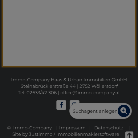
Immo-Company Haas & Urban Immobilien GmbH
Steinabrücklerstraße 44 | 2752 Wöllersdorf
Tel: 02633/42 306 |
office@immo-company.at
Suchagent anlegen
© Immo-Company |
Impressum
|
Datenschutz
|
Site by
Justimmo
/
Immobilienmaklersoftware