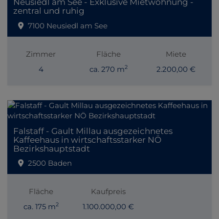
Neusiedl am See - Exklusive Mietwohnung -
zentral und ruhig
7100 Neusiedl am See
Zimmer
Fläche
Miete
2
4
ca. 270 m
2.200,00 €
Falstaff - Gault Millau ausgezeichnetes
Kaffeehaus in wirtschaftsstarker NÖ
Bezirkshauptstadt
2500 Baden
Fläche
Kaufpreis
2
ca. 175 m
1.100.000,00 €