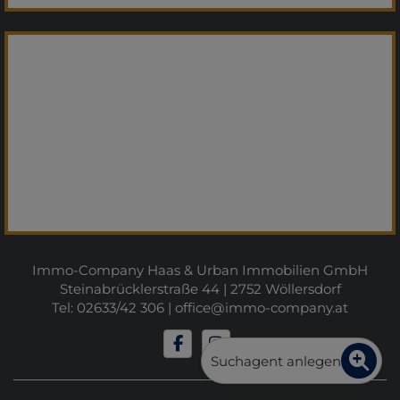
Immo-Company Haas & Urban Immobilien GmbH
Steinabrücklerstraße 44 | 2752 Wöllersdorf
Tel: 02633/42 306 |
office@immo-company.at
Suchagent anlegen