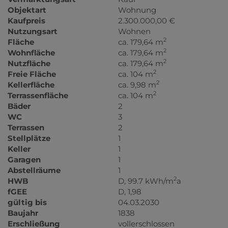
Objektart
Wohnung
Kaufpreis
2.300.000,00 €
Nutzungsart
Wohnen
2
Fläche
ca. 179,64 m
2
Wohnfläche
ca. 179,64 m
2
Nutzfläche
ca. 179,64 m
2
Freie Fläche
ca. 104 m
2
Kellerfläche
ca. 9,98 m
2
Terrassenfläche
ca. 104 m
Bäder
2
WC
3
Terrassen
2
Stellplätze
1
Keller
1
Garagen
1
Abstellräume
1
2
HWB
D, 99.7 kWh/m
a
fGEE
D, 1,98
gültig bis
04.03.2030
Baujahr
1838
Erschließung
vollerschlossen