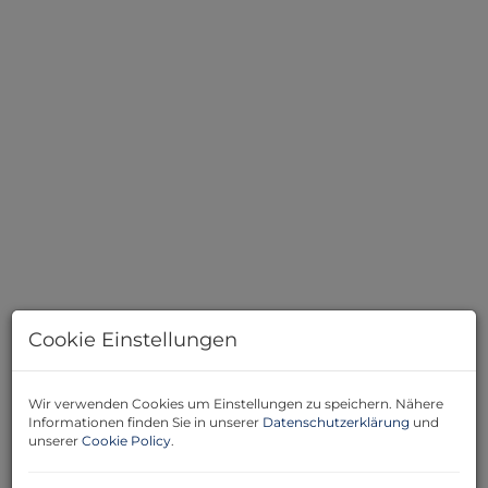
Cookie Einstellungen
Wir verwenden Cookies um Einstellungen zu speichern. Nähere
Informationen finden Sie in unserer
Datenschutzerklärung
und
Beschreibung
unserer
Cookie Policy
.
Die 4 -Zimmer-Maisonettewohnung in der Nähe des