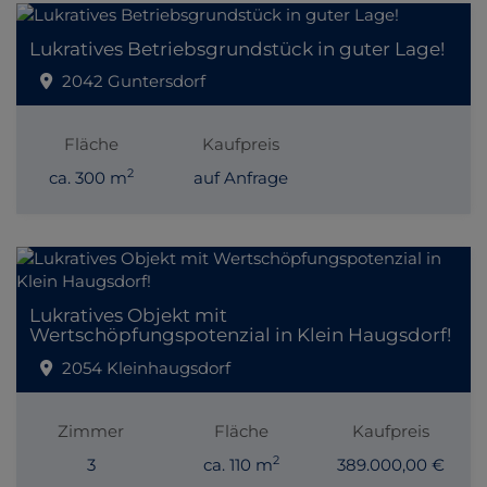
Lukratives Betriebsgrundstück in guter Lage!
2042 Guntersdorf
Fläche
Kaufpreis
2
ca. 300 m
auf Anfrage
Lukratives Objekt mit
Wertschöpfungspotenzial in Klein Haugsdorf!
2054 Kleinhaugsdorf
Zimmer
Fläche
Kaufpreis
2
3
ca. 110 m
389.000,00 €