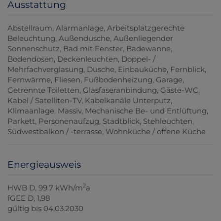
Ausstattung
Abstellraum
Alarmanlage
Arbeitsplatzgerechte
Beleuchtung
Außendusche
Außenliegender
Sonnenschutz
Bad mit Fenster
Badewanne
Bodendosen
Deckenleuchten
Doppel- /
Mehrfachverglasung
Dusche
Einbauküche
Fernblick
Fernwärme
Fliesen
Fußbodenheizung
Garage
Getrennte Toiletten
Glasfaseranbindung
Gäste-WC
Kabel / Satelliten-TV
Kabelkanäle Unterputz
Klimaanlage
Massiv
Mechanische Be- und Entlüftung
Parkett
Personenaufzug
Stadtblick
Stehleuchten
Südwestbalkon / -terrasse
Wohnküche / offene Küche
Energieausweis
2
HWB
D, 99.7 kWh/m
a
fGEE
D, 1,98
gültig bis
04.03.2030