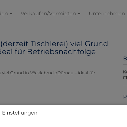
den
Verkaufen/Vermieten
Unternehmen
erzeit Tischlerei) viel Grund
deal für Betriebsnachfolge
B
K
F
P
K
 Einstellungen
P