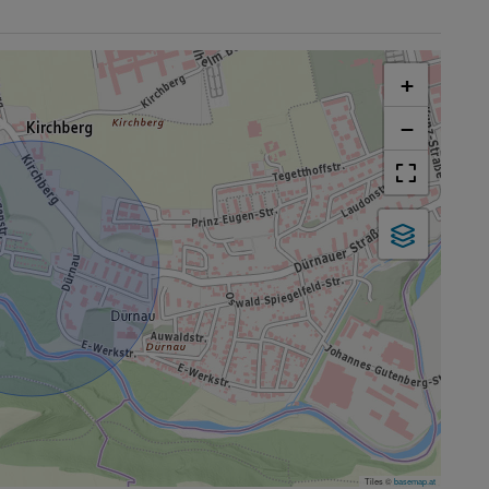
+
−
Tiles ©
basemap.at