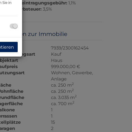
rundbucheintragungsgebühr:
1,1%
 Sie in
runderwerbsteuer:
3,5%
asisdaten zur Immobilie
ptieren
bjektnr.
7939/2300162454
ermarktungsart
Kauf
bjektart
Haus
aufpreis
999.000,00 €
utzungsart
Wohnen
Gewerbe
Anlage
2
läche
ca. 250 m
2
ohnfläche
ca. 250 m
2
rundfläche
ca. 3.035 m
2
agerfläche
ca. 700 m
alkone
1
errassen
1
tellplätze
15
aragen
2