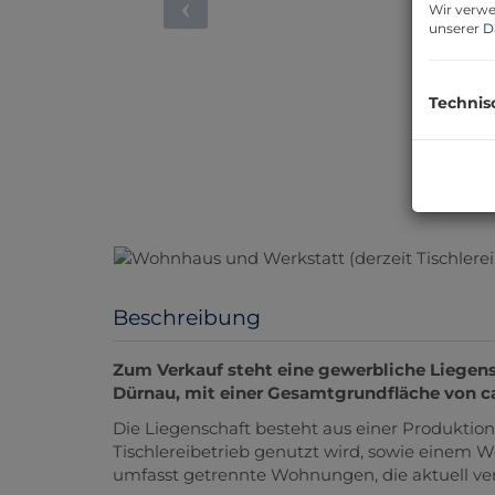
Wir verwe
unserer
D
Technis
Beschreibung
Zum Verkauf steht eine gewerbliche Liegensc
Dürnau, mit einer Gesamtgrundfläche von ca
Die Liegenschaft besteht aus einer Produktions
Tischlereibetrieb genutzt wird, sowie einem
umfasst getrennte Wohnungen, die aktuell ve