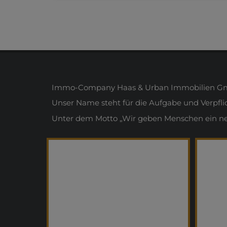
Immo-Company Haas & Urban Immobilien Gmb
Unser Name steht für die Aufgabe und Verpfl
Unter dem Motto „Wir geben Menschen ein neue