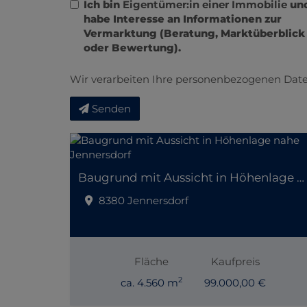
Ich bin
Eigentümer:in einer Immobilie
un
habe Interesse an Informationen zur
Vermarktung (Beratung, Marktüberblick
oder Bewertung).
Wir verarbeiten Ihre personenbezogenen Date
Senden
Baugrund mit Aussicht in Höhenlage nahe Jennersdorf
8380 Jennersdorf
Fläche
Kaufpreis
2
ca. 4.560 m
99.000,00 €