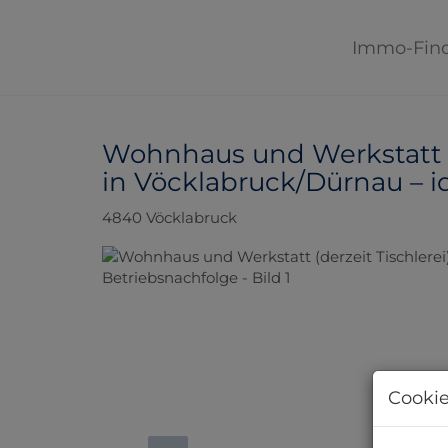
Immo-Fin
Wohnhaus und Werkstatt (d
in Vöcklabruck/Dürnau – i
4840 Vöcklabruck
Cookie