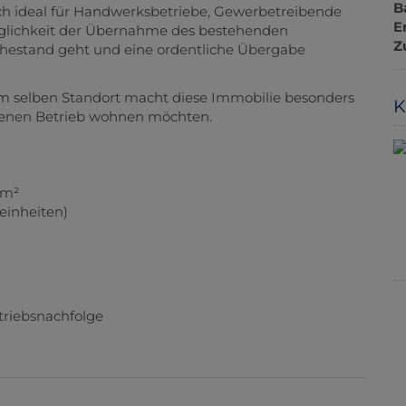
B
ich ideal für Handwerksbetriebe, Gewerbetreibende
E
 Möglichkeit der Übernahme des bestehenden
Z
Ruhestand geht und eine ordentliche Übergabe
 selben Standort macht diese Immobilie besonders
K
igenen Betrieb wohnen möchten.
0m²
einheiten)
triebsnachfolge