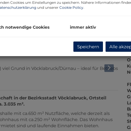
G
nden Cookies um Einstellungen zu speichern. Nähere Informationen finden
atenschutzerklärung
und unserer
Cookie Policy
.
G
ch notwendige Cookies
immer aktiv
B
Speichern
Alle akze
O
V
O
K
N
F
W
G
haft in der Bezirksstadt Vöcklabruck, Ortsteil
L
. 3.035 m².
B
halle mit ca.650 m² Nutzfläche, welche derzeit als
T
 Wohnhaus mit ca.250 m² Wohnfläche. Das Wohnhaus
S
rmietet sind und laufende Einnahmen bieten.
G