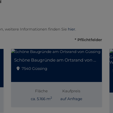
d
n, weitere Informationen finden Sie
hier
.
* Pflichtfelder
Schöne Baugründe am Ortsrand von Güssing
7540 Güssing
Fläche
Kaufpreis
2
ca. 5.166 m
auf Anfrage