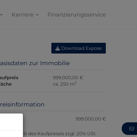
Karriere
Finanzierungsservice
Download Expose
asisdaten zur Immobilie
aufpreis
999.000,00 €
2
läche
ca. 250 m
reisinformation
aufpreis:
999.000,00 €
rovision:
3% des Kaufpreises zzgl. 20% USt.