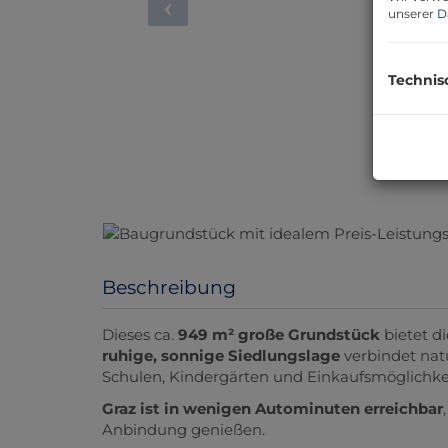
unserer
D
Technis
Beschreibung
Dieses ca.
949 m² große Grundstück
bietet d
ruhige, sonnige Siedlungslage
verbindet nat
Schulen, Kindergärten und Einkaufsmöglichkei
Graz ist in wenigen Autominuten erreichbar
Anbindung genießen.