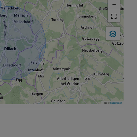
−
Tiles ©
basemap.at