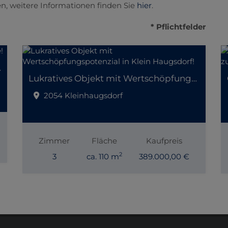
n, weitere Informationen finden Sie
hier
.
* Pflichtfelder
er Lage!
Lukratives Objekt mit Wertschöpfungspotenzial in Klein Haugsdorf!
2054 Kleinhaugsdorf
Zimmer
Fläche
Kaufpreis
2
3
ca. 110 m
389.000,00 €