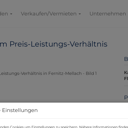
den
Verkaufen/Vermieten
Unternehmen
m Preis-Leistungs-Verhältnis
B
K
F
P
 Einstellungen
K
P
nden Cookies um Einstellungen zu speichern. Nähere Informationen finden