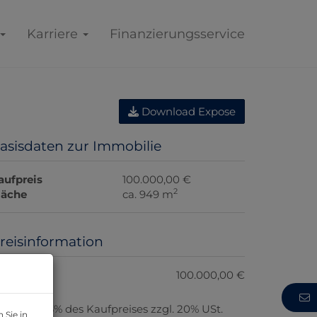
Karriere
Finanzierungsservice
Download Expose
asisdaten zur Immobilie
aufpreis
100.000,00 €
2
läche
ca. 949 m
reisinformation
aufpreis:
100.000,00 €
rovision:
3% des Kaufpreises zzgl. 20% USt.
 Sie in