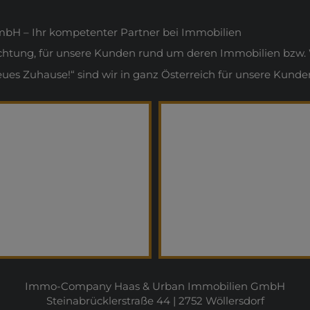
H – Ihr kompetenter Partner bei Immobilien
ichtung, für unsere Kunden rund um deren Immobilien bzw. 
s Zuhause!“ sind wir in ganz Österreich für unsere Kunden
Immo-Company Haas & Urban Immobilien GmbH
Steinabrücklerstraße 44 | 2752 Wöllersdorf