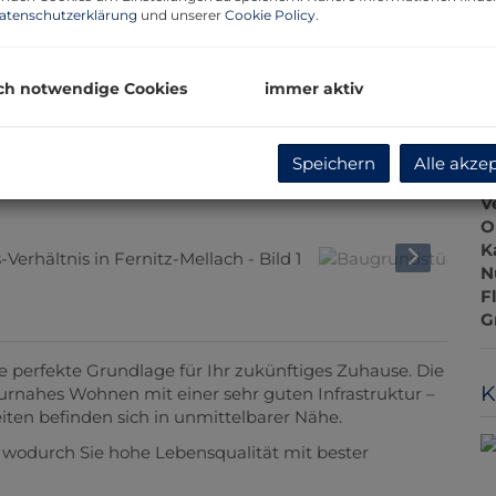
G
atenschutzerklärung
und unserer
Cookie Policy
.
G
ch notwendige Cookies
immer aktiv
B
Speichern
Alle akze
O
V
O
K
N
F
G
ie perfekte Grundlage für Ihr zukünftiges Zuhause. Die
K
urnahes Wohnen mit einer sehr guten Infrastruktur –
ten befinden sich in unmittelbarer Nähe.
, wodurch Sie hohe Lebensqualität mit bester