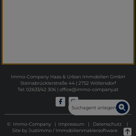
Immo-Company Haas & Urban Immobilien GmbH
Steinabrücklerstraße 44 | 2752 Wöllersdorf
Tel: 02633/42 306 |
office@immo-company.at
Suchagent anlegen
© Immo-Company |
Impressum
|
Datenschutz
|
Site by
Justimmo
/
Immobilienmaklersoftware