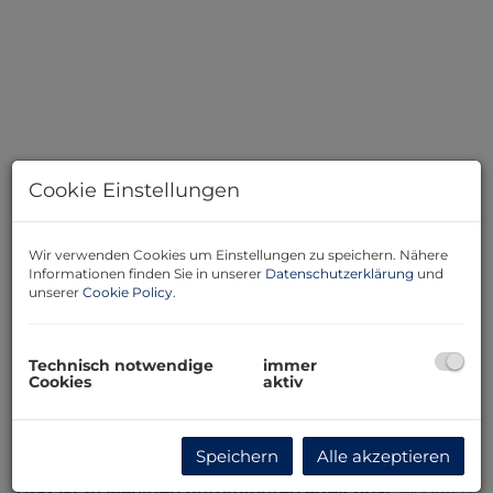
Cookie Einstellungen
Wir verwenden Cookies um Einstellungen zu speichern. Nähere
Informationen finden Sie in unserer
Datenschutzerklärung
und
Beschreibung
unserer
Cookie Policy
.
Dieses ca.
1.000 m² große Grundstück
bietet die
perfekte Grundlage für Ihr zukünftiges Zuhause. Die
Technisch notwendige
immer
Cookies
aktiv
ruhige, sonnige Siedlungslage
verbindet naturnahes
Wohnen mit einer sehr guten Infrastruktur – Schulen,
Kindergärten und Einkaufsmöglichkeiten befinden sich
Speichern
Alle akzeptieren
in unmittelbarer Nähe.
Graz ist in wenigen Autominuten erreichbar
, wodurch