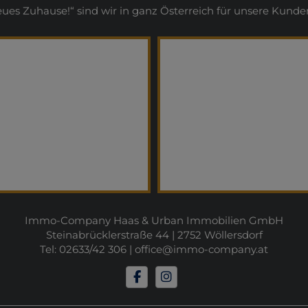
s Zuhause!“ sind wir in ganz Österreich für unsere Kunden
Immo-Company Haas & Urban Immobilien GmbH
Steinabrücklerstraße 44 | 2752 Wöllersdorf
Tel: 02633/42 306 |
office@immo-company.at