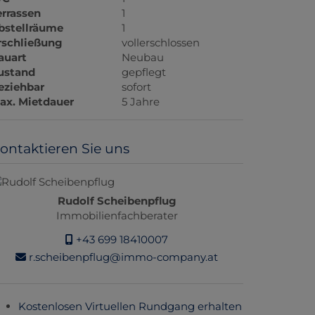
errassen
1
bstellräume
1
rschließung
vollerschlossen
auart
Neubau
ustand
gepflegt
eziehbar
sofort
ax. Mietdauer
5 Jahre
ontaktieren Sie uns
Rudolf Scheibenpflug
Immobilienfachberater
+43 699 18410007
r.scheibenpflug@immo-company.at
Kostenlosen Virtuellen Rundgang erhalten