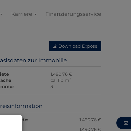
Karriere
Finanzierungsservice
Download Expose
asisdaten zur Immobilie
iete
1.490,76 €
2
läche
ca. 110 m
immer
3
reisinformation
esamtmiete:
1.490,76 €
iete:
1.490,76 €