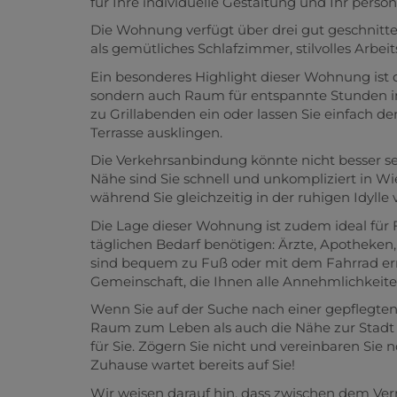
für Ihre individuelle Gestaltung und Ihr pers
Die Wohnung verfügt über drei gut geschnitte
als gemütliches Schlafzimmer, stilvolles Arbe
Ein besonderes Highlight dieser Wohnung ist 
sondern auch Raum für entspannte Stunden im
zu Grillabenden ein oder lassen Sie einfach d
Terrasse ausklingen.
Die Verkehrsanbindung könnte nicht besser s
Nähe sind Sie schnell und unkompliziert in W
während Sie gleichzeitig in der ruhigen Idylle
Die Lage dieser Wohnung ist zudem ideal für Fa
täglichen Bedarf benötigen: Ärzte, Apotheken
sind bequem zu Fuß oder mit dem Fahrrad erre
Gemeinschaft, die Ihnen alle Annehmlichkeite
Wenn Sie auf der Suche nach einer gepflegte
Raum zum Leben als auch die Nähe zur Stadt b
für Sie. Zögern Sie nicht und vereinbaren Sie
Zuhause wartet bereits auf Sie!
Wir weisen darauf hin, dass zwischen dem Ver