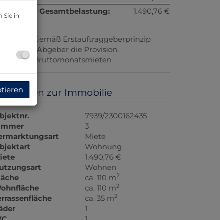
onatliche Gesamtbelastung:
1.490,76 €
 Sie in
rovision:
Gemäß Erstauftraggeberprinzip
ezahlt der Abgeber die Provision.
aution:
5 Bruttomonatsmieten
ptieren
asisdaten zur Immobilie
bjektnr.
7939/2300162435
immer
3
ermarktungsart
Miete
bjektart
Wohnung
iete
1.490,76 €
utzungsart
Wohnen
2
läche
ca. 110 m
2
ohnfläche
ca. 110 m
2
errassenfläche
ca. 35 m
äder
1
C
1