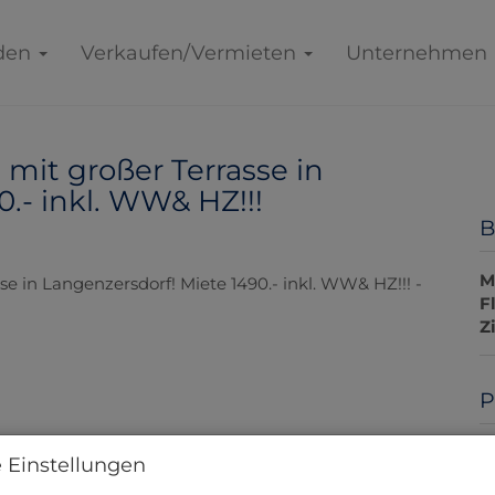
den
Verkaufen/Vermieten
Unternehmen
it großer Terrasse in
.- inkl. WW& HZ!!!
B
M
F
Z
P
G
 Einstellungen
M