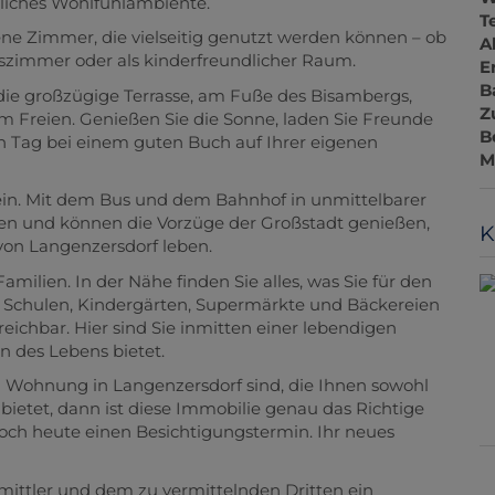
önliches Wohlfühlambiente.
T
ne Zimmer, die vielseitig genutzt werden können – ob
A
itszimmer oder als kinderfreundlicher Raum.
E
B
die großzügige Terrasse, am Fuße des Bisambergs,
Z
 Freien. Genießen Sie die Sonne, laden Sie Freunde
B
en Tag bei einem guten Buch auf Ihrer eigenen
M
ein. Mit dem Bus und dem Bahnhof in unmittelbarer
ien und können die Vorzüge der Großstadt genießen,
K
 von Langenzersdorf leben.
milien. In der Nähe finden Sie alles, was Sie für den
, Schulen, Kindergärten, Supermärkte und Bäckereien
ichbar. Hier sind Sie inmitten einer lebendigen
n des Lebens bietet.
n Wohnung in Langenzersdorf sind, die Ihnen sowohl
ietet, dann ist diese Immobilie genau das Richtige
 noch heute einen Besichtigungstermin. Ihr neues
mittler und dem zu vermittelnden Dritten ein