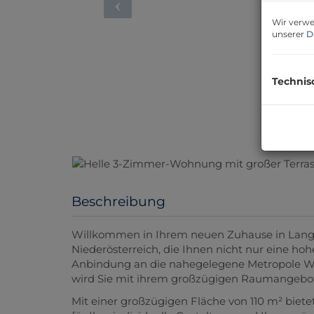
Wir verwe
unserer
D
Technis
Beschreibung
Willkommen in Ihrem neuen Zuhause in Lang
Niederösterreich, die Ihnen nicht nur eine ho
Anbindung an die nahegelegene Metropole Wie
wird Sie mit ihrem großzügigen Raumangebot 
Mit einer großzügigen Fläche von 110 m² biete