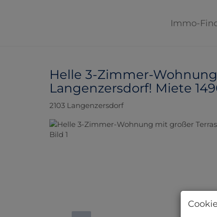
Immo-Fin
Helle 3-Zimmer-Wohnung m
Langenzersdorf! Miete 1490
2103 Langenzersdorf
Cookie