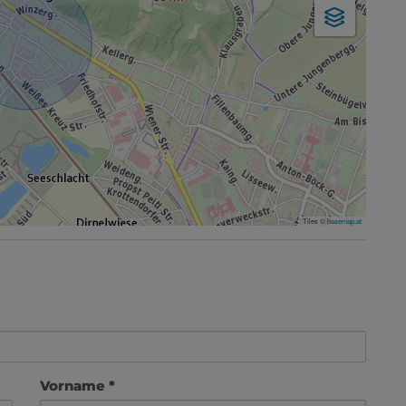
Tiles ©
basemap.at
Vorname