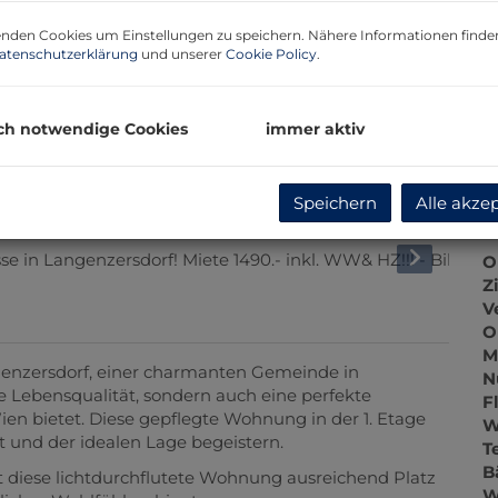
m
nden Cookies um Einstellungen zu speichern. Nähere Informationen finden
atenschutzerklärung
und unserer
Cookie Policy
.
P
b
ch notwendige Cookies
immer aktiv
K
Speichern
Alle akze
B
O
Z
V
O
M
enzersdorf, einer charmanten Gemeinde in
N
he Lebensqualität, sondern auch eine perfekte
F
n bietet. Diese gepflegte Wohnung in der 1. Etage
W
und der idealen Lage begeistern.
T
B
t diese lichtdurchflutete Wohnung ausreichend Platz
W