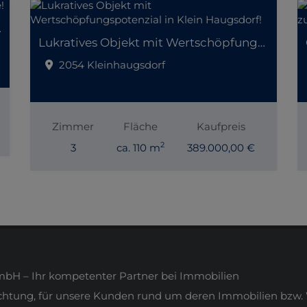
er Lage!
Lukratives Objekt mit Wertschöpfungspotenzial in Klein Haugsdorf!
2054 Kleinhaugsdorf
Zimmer
Fläche
Kaufpreis
2
3
ca. 110 m
389.000,00 €
H – Ihr kompetenter Partner bei Immobilien
ichtung, für unsere Kunden rund um deren Immobilien bzw. 