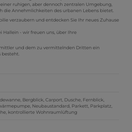
in einer ruhigen, aber dennoch zentralen Umgebung,
uch die Annehmlichkeiten des urbanen Lebens bietet.
obilie verzaubern und entdecken Sie Ihr neues Zuhause
 Hallein - wir freuen uns, über Ihre
mittler und dem zu vermittelnden Dritten ein
 besteht.
dewanne
Bergblick
Carport
Dusche
Fernblick
twärmepumpe
Neubaustandard
Parkett
Parkplatz
che
kontrollierte Wohnraumlüftung