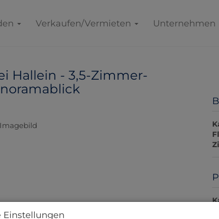
den
Verkaufen/Vermieten
Unternehmen
i Hallein - 3,5-Zimmer-
noramablick
B
K
F
Z
P
K
 Einstellungen