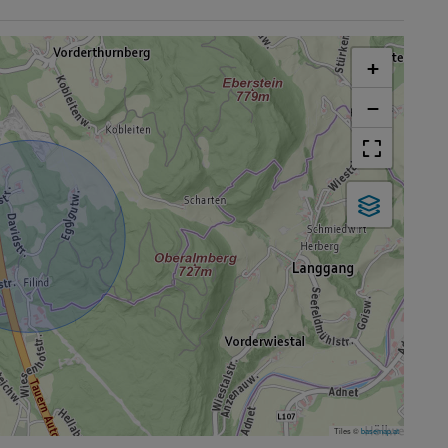
+
−
Tiles ©
basemap.at