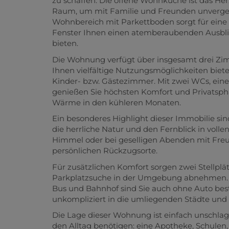
zu schaffen. Die offene Wohnküche ist das He
Raum, um mit Familie und Freunden unvergess
Wohnbereich mit Parkettboden sorgt für ei
Fenster Ihnen einen atemberaubenden Ausbl
bieten.
Die Wohnung verfügt über insgesamt drei Zi
Ihnen vielfältige Nutzungsmöglichkeiten biete
Kinder- bzw. Gästezimmer. Mit zwei WCs, e
genießen Sie höchsten Komfort und Privatsph
Wärme in den kühleren Monaten.
Ein besonderes Highlight dieser Immobilie sin
die herrliche Natur und den Fernblick in vol
Himmel oder bei geselligen Abenden mit Freun
persönlichen Rückzugsorte.
Für zusätzlichen Komfort sorgen zwei Stellplätz
Parkplatzsuche in der Umgebung abnehmen. 
Bus und Bahnhof sind Sie auch ohne Auto be
unkompliziert in die umliegenden Städte und
Die Lage dieser Wohnung ist einfach unschlagba
den Alltag benötigen: eine Apotheke, Schulen