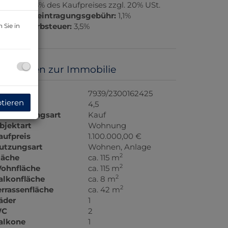
rovision:
3% des Kaufpreises zzgl. 20% USt.
rundbucheintragungsgebühr:
1,1%
runderwerbsteuer:
3,5%
 Sie in
asisdaten zur Immobilie
bjektnr.
7939/2300162425
ptieren
immer
4,5
ermarktungsart
Kauf
bjektart
Wohnung
aufpreis
1.100.000,00 €
utzungsart
Wohnen
Anlage
2
läche
ca. 115 m
2
ohnfläche
ca. 115 m
2
alkonfläche
ca. 8 m
2
errassenfläche
ca. 42 m
äder
1
C
2
alkone
1