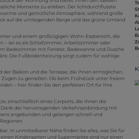
rzstück der Wohnung und bietet Ihnen den idealen
T
liche Momente zu erleben. Der lichtdurchflutete
S
ne warme und gemütliche Atmosphäre, während große
K
ick auf die umliegenden Berge und das grüne Umland
A
L
B
mmer und einem großzügigen Wohn-Essbereich, die
Z
n – sei es als Schlafzimmer, Arbeitszimmer oder
B
inem Badezimmer mit Fenster, Badewanne und Dusche
äre. Die Fußbodenheizung sorgt zudem für wohlige
K
d der Balkon und die Terrasse, die Ihnen ermöglichen,
len Zügen zu genießen. Ob beim Frühstück unter freiem
den – hier finden Sie den perfekten Ort für Ihre
e, einschließlich eines Carports, die Ihnen die
Dank der hervorragenden Verkehrsanbindung mit
stens angebunden und gelangen schnell und
 Regionen.
r. In unmittelbarer Nähe finden Sie alles, was Sie für
, einen Kindergarten und Supermärkte sind nur einen