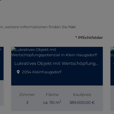
n, weitere Informationen finden Sie
hier
.
* Pflichtfelder
er Lage!
Lukratives Objekt mit Wertschöpfungspotenzial in Klein Haugsdorf!
2054 Kleinhaugsdorf
Zimmer
Fläche
Kaufpreis
2
3
ca. 110 m
389.000,00 €