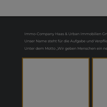
Immo-Company Haas & Urban Immobilien Gmb
Unser Name steht für die Aufgabe und Verpfl
Unter dem Motto „Wir geben Menschen ein neue