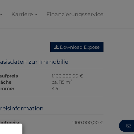
Karriere
Finanzierungsservice
Download Expose
asisdaten zur Immobilie
aufpreis
1.100.000,00 €
2
läche
ca. 115 m
immer
4,5
reisinformation
aufpreis:
1.100.000,00 €