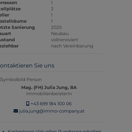
errassen
1
tellplätze
2
eller
1
bstellräume
1
etzte Sanierung
2025
auart
Neubau
ustand
vollrenoviert
eziehbar
nach Vereinbarung
ontaktieren Sie uns
Mag. (FH) Julia Jung, BA
Immobilienberaterin
+43 699 184 100 06
julia.jung@immo-company.at
Kostenlosen Virtuellen Rundgang erhalten