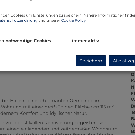
P
G
G
nden Cookies um Einstellungen zu speichern. Nähere Informationen finden
atenschutzerklärung
und unserer
Cookie Policy
.
B
ch notwendige Cookies
immer aktiv
O
Speichern
Alle akze
Z
magebild
V
O
K
N
F
W
bei Hallein, einer charmanten Gemeinde im
B
 Wohnung mit einer großzügigen Fläche von 115 m²
T
dernem Komfort und idyllischer Natur.
B
von der stilvollen Renovierung begeistert sein.
W
, um einen einladenden und zeitgemäßen Wohnraum
B