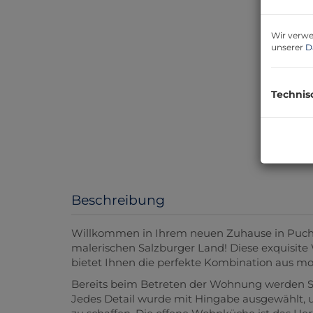
Wir verwe
unserer
D
Technis
I
Beschreibung
Willkommen in Ihrem neuen Zuhause in Puch 
malerischen Salzburger Land! Diese exquisite
bietet Ihnen die perfekte Kombination aus mo
Bereits beim Betreten der Wohnung werden Sie 
Jedes Detail wurde mit Hingabe ausgewählt