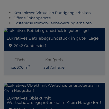
Kostenlosen Virtuellen Rundgang erhalten
Offene Jobangebote
Kostenlose Immobilienbewertung erhalten
Lukratives Betriebsgrundstück in guter Lage!
2042 Guntersdorf
Fläche
Kaufpreis
2
ca. 300 m
auf Anfrage
Lukratives Objekt mit
Wertschöpfungspotenzial in Klein Haugsdorf!