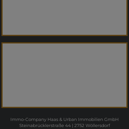
Immo-Company Haas & Urban Immobilien GmbH
Steinabrücklerstraße 44 | 2752 Wöllersdorf