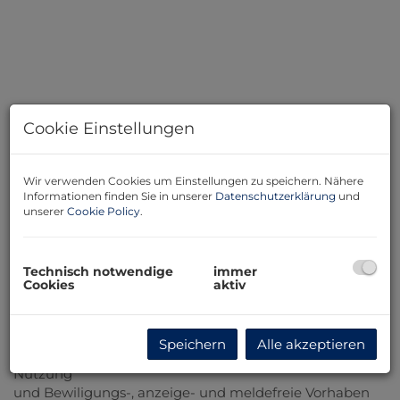
Cookie Einstellungen
Wir verwenden Cookies um Einstellungen zu speichern. Nähere
Informationen finden Sie in unserer
Datenschutzerklärung
und
Beschreibung
unserer
Cookie Policy
.
Verfügbarkeit je nach Übergabeaufwand.
Technisch notwendige
immer
Mietpreis nach Vereinbarung mit der Eigentümerin.
Cookies
aktiv
Mietfläche ca. 1.000 m2 Grundfläche je nach
Vereinbarung
Speichern
Alle akzeptieren
Erlaubte Nutzung im Rahmen von gärtnerischer
Nutzung
und Bewiligungs-, anzeige- und meldefreie Vorhaben