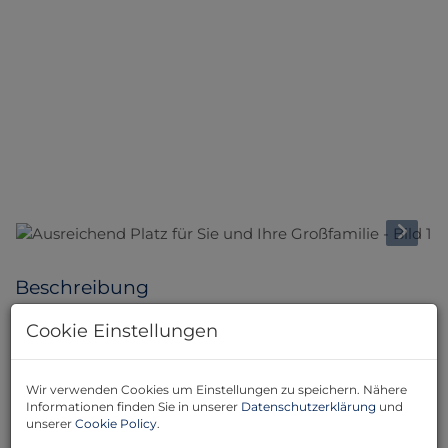
Beschreibung
Cookie Einstellungen
Mit einer großzügigen Wohnfläche von 124,45 m² und
fünf lichtdurchfluteten Zimmern ist dies der ideale Ort
Wir verwenden Cookies um Einstellungen zu speichern. Nähere
für Familien, die Wert auf Raum und Gemütlichkeit
Informationen finden Sie in unserer
Datenschutzerklärung
und
unserer
Cookie Policy
.
legen.