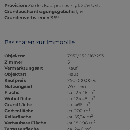
Provision:
3% des Kaufpreises zzgl. 20% USt.
Grundbucheintragungsgebühr:
1,1%
Grunderwerbsteuer:
3,5%
Basisdaten zur Immobilie
Objektnr.
7939/2300162253
Zimmer
5
Vermarktungsart
Kauf
Objektart
Haus
Kaufpreis
290.000,00 €
Nutzungsart
Wohnen
2
Fläche
ca. 124,45 m
2
Wohnfläche
ca. 124,45 m
2
Grundfläche
ca. 466 m
2
Gartenfläche
ca. 200 m
2
Kellerfläche
ca. 53,94 m
2
Verbaubare Fläche
ca. 180,98 m
2
Terrassenfläche
ca. 24,6 m