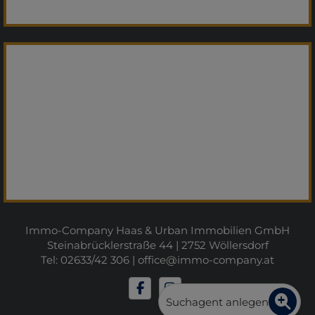
Immo-Company Haas & Urban Immobilien GmbH
Steinabrücklerstraße 44 | 2752 Wöllersdorf
Tel: 02633/42 306 |
office@immo-company.at
Suchagent anlegen