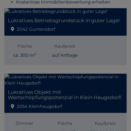
Kostenlose Immobilienbewertung erhalten
Lukratives Betriebsgrundstück in guter Lage!
2042 Guntersdorf
Fläche
Kaufpreis
2
ca. 300 m
auf Anfrage
Lukratives Objekt mit
Wertschöpfungspotenzial in Klein Haugsdorf!
2054 Kleinhaugsdorf
Zimmer
Fläche
Kaufpreis
2