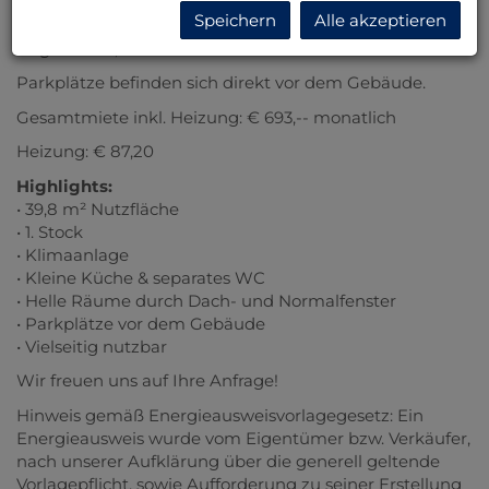
Der Raum verfügt über eine kleine Küche sowie ein
Speichern
Alle akzeptieren
separates WC und eignet sich ideal als Büro,
Nagelstudio, Studio oder kleines Geschäft.
Parkplätze befinden sich direkt vor dem Gebäude.
Gesamtmiete inkl. Heizung: € 693,-- monatlich
Heizung: € 87,20
Highlights:
• 39,8 m² Nutzfläche
• 1. Stock
• Klimaanlage
• Kleine Küche & separates WC
• Helle Räume durch Dach- und Normalfenster
• Parkplätze vor dem Gebäude
• Vielseitig nutzbar
Wir freuen uns auf Ihre Anfrage!
Hinweis gemäß Energieausweisvorlagegesetz: Ein
Energieausweis wurde vom Eigentümer bzw. Verkäufer,
nach unserer Aufklärung über die generell geltende
Vorlagepflicht, sowie Aufforderung zu seiner Erstellung