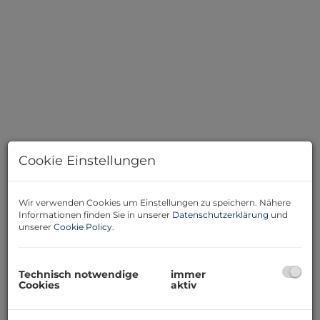
Cookie Einstellungen
Wir verwenden Cookies um Einstellungen zu speichern. Nähere
Beschreibung
Informationen finden Sie in unserer
Datenschutzerklärung
und
unserer
Cookie Policy
.
Zur Vermietung steht ein gepflegter, klimatisierter
Geschäftsraum im 1. Obergeschoss mit ca. 39,8 m²
Nutzfläche. Durch normale Fenster sowie Dachfenster
Technisch notwendige
immer
bietet die Einheit eine helle und angenehme
Cookies
aktiv
Atmosphäre.