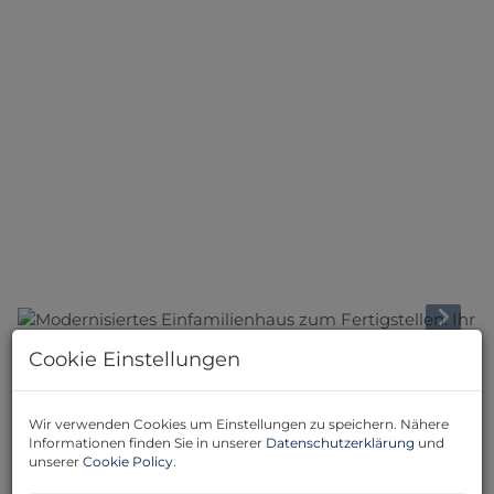
Cookie Einstellungen
Beschreibung
Wir verwenden Cookies um Einstellungen zu speichern. Nähere
Dieses beeindruckende Einfamilienhaus mit 169,2
Informationen finden Sie in unserer
Datenschutzerklärung
und
Quadratmetern Wohnfläche bietet Ihnen nicht nur
unserer
Cookie Policy
.
Platz und Komfort, sondern auch eine harmonische