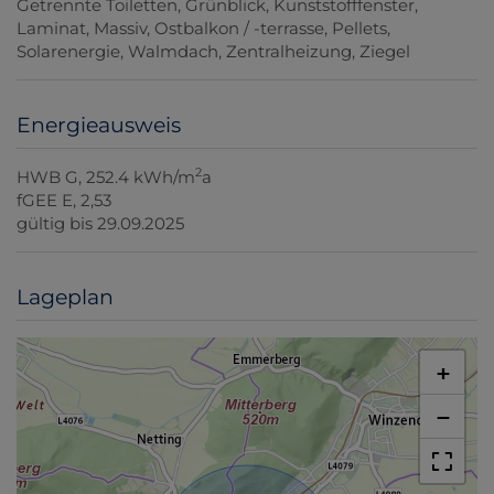
Getrennte Toiletten
Grünblick
Kunststofffenster
Laminat
Massiv
Ostbalkon / -terrasse
Pellets
Solarenergie
Walmdach
Zentralheizung
Ziegel
Energieausweis
2
HWB
G, 252.4 kWh/m
a
fGEE
E, 2,53
gültig bis
29.09.2025
Lageplan
+
−