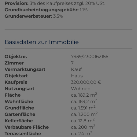
Provision:
3% des Kaufpreises zzgl. 20% USt.
Grundbucheintragungsgebühr:
1,1%
Grunderwerbsteuer:
3,5%
Basisdaten zur Immobilie
Objektnr.
7939/2300162156
Zimmer
7
Vermarktungsart
Kauf
Objektart
Haus
Kaufpreis
320.000,00 €
Nutzungsart
Wohnen
2
Fläche
ca. 169,2 m
2
Wohnfläche
ca. 169,2 m
2
Grundfläche
ca. 1.591 m
2
Gartenfläche
ca. 1.200 m
2
Kellerfläche
ca. 12,8 m
2
Verbaubare Fläche
ca. 200 m
2
Terrassenfläche
ca. 24 m