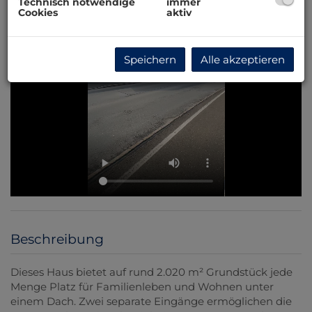
Technisch notwendige
immer
Cookies
aktiv
Speichern
Alle akzeptieren
Beschreibung
Dieses Haus bietet auf rund 2.020 m² Grundstück jede
Menge Platz für Familienleben und Wohnen unter
einem Dach. Zwei separate Eingänge ermöglichen die