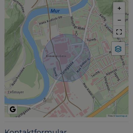
+
−
Tiles ©
basemap.at
Kontaktformular