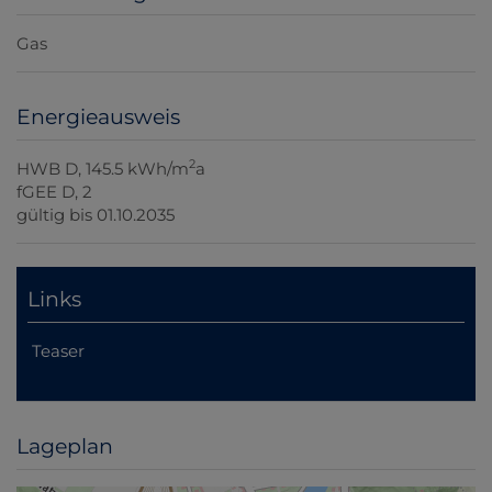
Gas
Energieausweis
2
HWB
D, 145.5 kWh/m
a
fGEE
D, 2
gültig bis
01.10.2035
Links
Teaser
Lageplan