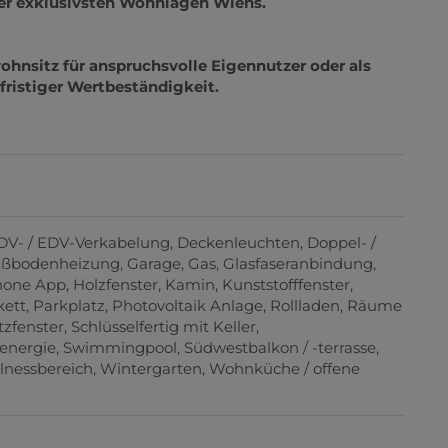
der exklusivsten Wohnlagen Wiens.
ohnsitz für anspruchsvolle Eigennutzer oder als
ristiger Wertbeständigkeit.
DV- / EDV-Verkabelung
Deckenleuchten
Doppel- /
ßbodenheizung
Garage
Gas
Glasfaseranbindung
hone App
Holzfenster
Kamin
Kunststofffenster
kett
Parkplatz
Photovoltaik Anlage
Rollladen
Räume
tzfenster
Schlüsselfertig mit Keller
renergie
Swimmingpool
Südwestbalkon / -terrasse
lnessbereich
Wintergarten
Wohnküche / offene