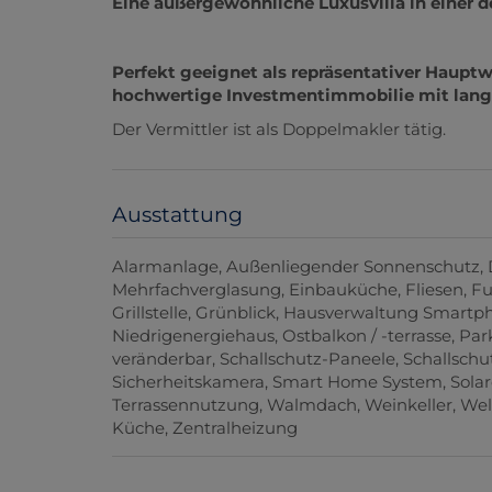
Eine außergewöhnliche Luxusvilla in einer 
Perfekt geeignet als repräsentativer Hauptw
hochwertige Investmentimmobilie mit langf
Der Vermittler ist als Doppelmakler tätig.
Ausstattung
Alarmanlage
Außenliegender Sonnenschutz
Mehrfachverglasung
Einbauküche
Fliesen
Fu
Grillstelle
Grünblick
Hausverwaltung Smartp
Niedrigenergiehaus
Ostbalkon / -terrasse
Par
veränderbar
Schallschutz-Paneele
Schallschu
Sicherheitskamera
Smart Home System
Sola
Terrassennutzung
Walmdach
Weinkeller
Wel
Küche
Zentralheizung