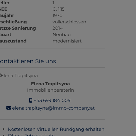
eller
1
GEE
C, 1,15
aujahr
1970
rschließung
vollerschlossen
etzte Sanierung
2014
auart
Neubau
auszustand
modernisiert
ontaktieren Sie uns
Elena Trapitsyna
Immobilienberaterin
+43 699 18410051
elena.trapitsyna@immo-company.at
Kostenlosen Virtuellen Rundgang erhalten
Offene Jobangebote