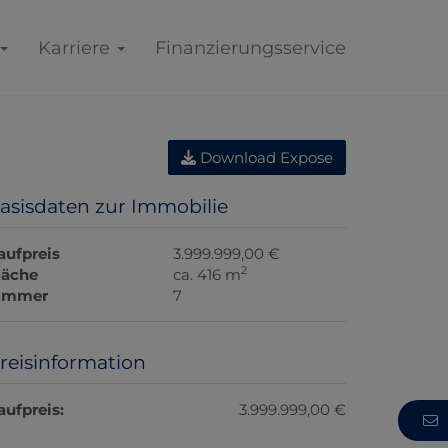
Karriere
Finanzierungsservice
Download Expose
asisdaten zur Immobilie
aufpreis
3.999.999,00 €
2
läche
ca. 416 m
immer
7
reisinformation
aufpreis:
3.999.999,00 €