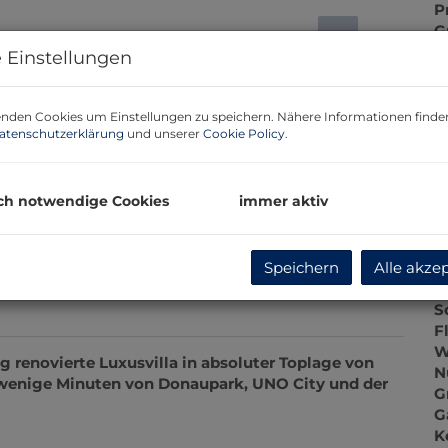
P
G
G
 Einstellungen
nden Cookies um Einstellungen zu speichern. Nähere Informationen finden
B
atenschutzerklärung
und unserer
Cookie Policy
.
O
ch notwendige Cookies
immer aktiv
Z
V
O
Pool
Speichern
Alle akze
K
N
S
F
W
N
G
g renovierte Luxusvilla in absoluter Toplage von
G
 wenige Minuten von Donaupark, UNO City und der
K