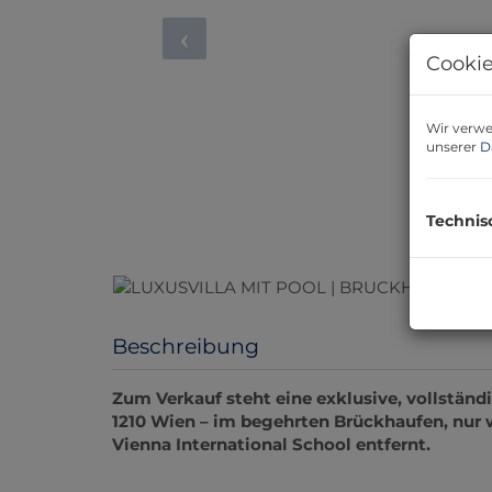
Cookie
Wir verwe
unserer
D
Technis
Beschreibung
Zum Verkauf steht eine exklusive, vollständi
1210 Wien – im begehrten Brückhaufen, nur