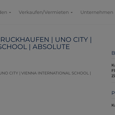
den
Verkaufen/Vermieten
Unternehmen
BRUCKHAUFEN | UNO CITY |
SCHOOL | ABSOLUTE
B
K
F
Z
P
K