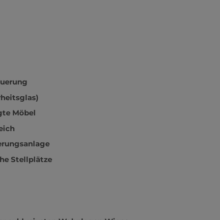
euerung
heitsglas)
gte Möbel
eich
erungsanlage
he Stellplätze