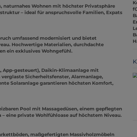
K
f
B
es, naturnahes Wohnen mit höchster Privatsphäre
E
astruktur – ideal für anspruchsvolle Familien, Expats
L
B
H
pruch umfassend modernisiert und bietet
au. Hochwertige Materialien, durchdachte
K
en ein exklusives Wohngefühl.
, App-gesteuert), Daikin-Klimaanlage mit
erglaste Sicherheitsfenster, Alarmanlage,
ente Solaranlage garantieren höchsten Komfort,
eizbaren Pool mit Massagedüsen, einem gepflegten
a – eine private Wohlfühloase auf höchstem Niveau.