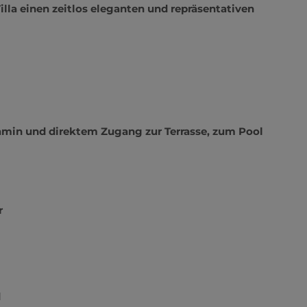
Parkettböden, maßgefertigten Massivholzmöbeln
Villa einen zeitlos eleganten und repräsentativen
amin und direktem Zugang zur Terrasse, zum Pool
r