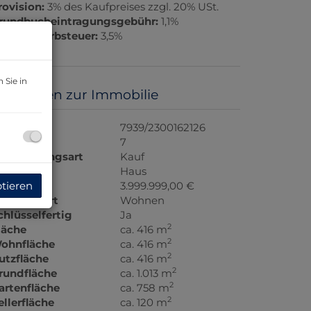
rovision:
3% des Kaufpreises zzgl. 20% USt.
rundbucheintragungsgebühr:
1,1%
runderwerbsteuer:
3,5%
 Sie in
asisdaten zur Immobilie
bjektnr.
7939/2300162126
immer
7
ermarktungsart
Kauf
bjektart
Haus
ptieren
aufpreis
3.999.999,00 €
utzungsart
Wohnen
chlüsselfertig
Ja
2
läche
ca. 416 m
2
ohnfläche
ca. 416 m
2
utzfläche
ca. 416 m
2
rundfläche
ca. 1.013 m
2
artenfläche
ca. 758 m
2
ellerfläche
ca. 120 m