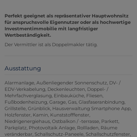
Perfekt geeignet als repräsentativer Hauptwohnsitz
für anspruchsvolle Eigennutzer oder als hochwertige
Investmentimmobilie mit langfristiger
Wertbeständigkeit.
Der Vermittler ist als Doppelmakler tätig.
Ausstattung
Alarmanlage
Außenliegender Sonnenschutz
DV- /
EDV-Verkabelung
Deckenleuchten
Doppel- /
Mehrfachverglasung
Einbauküche
Fliesen
Fußbodenheizung
Garage
Gas
Glasfaseranbindung
Grillstelle
Grünblick
Hausverwaltung Smartphone App
Holzfenster
Kamin
Kunststofffenster
Niedrigenergiehaus
Ostbalkon / -terrasse
Parkett
Parkplatz
Photovoltaik Anlage
Rollladen
Räume
veränderbar
Schallschutz-Paneele
Schallschutzfenster