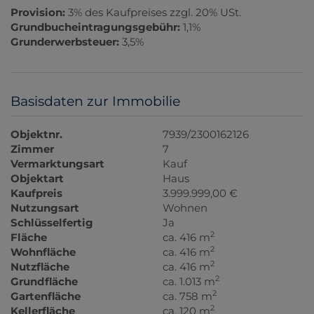
Provision:
3% des Kaufpreises zzgl. 20% USt.
Grundbucheintragungsgebühr:
1,1%
Grunderwerbsteuer:
3,5%
Basisdaten zur Immobilie
Objektnr.
7939/2300162126
Zimmer
7
Vermarktungsart
Kauf
Objektart
Haus
Kaufpreis
3.999.999,00 €
Nutzungsart
Wohnen
Schlüsselfertig
Ja
2
Fläche
ca. 416 m
2
Wohnfläche
ca. 416 m
2
Nutzfläche
ca. 416 m
2
Grundfläche
ca. 1.013 m
2
Gartenfläche
ca. 758 m
2
Kellerfläche
ca. 120 m