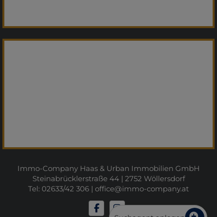
Immo-Company Haas & Urban Immobilien GmbH
Steinabrücklerstraße 44 | 2752 Wöllersdorf
Tel: 02633/42 306 |
office@immo-company.at