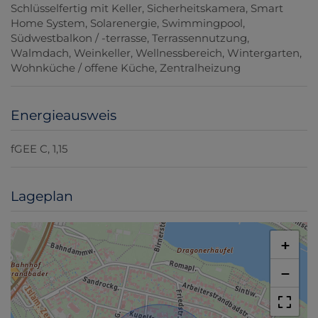
Schlüsselfertig mit Keller
Sicherheitskamera
Smart
Home System
Solarenergie
Swimmingpool
Südwestbalkon / -terrasse
Terrassennutzung
Walmdach
Weinkeller
Wellnessbereich
Wintergarten
Wohnküche / offene Küche
Zentralheizung
Energieausweis
fGEE
C, 1,15
Lageplan
+
−