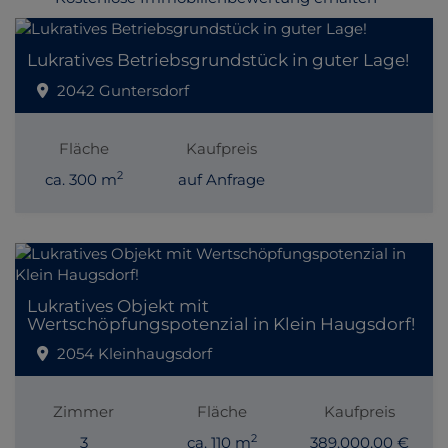
Lukratives Betriebsgrundstück in guter Lage!
2042 Guntersdorf
Fläche
Kaufpreis
2
ca. 300 m
auf Anfrage
Lukratives Objekt mit
Wertschöpfungspotenzial in Klein Haugsdorf!
2054 Kleinhaugsdorf
Zimmer
Fläche
Kaufpreis
2
3
ca. 110 m
389.000,00 €