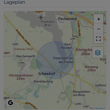
Lageplan
+
−
Tiles ©
basemap.at