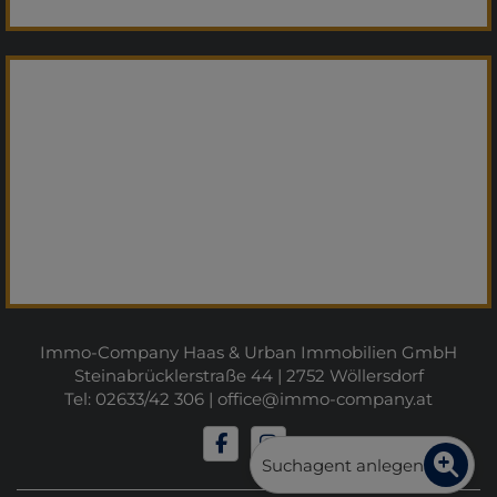
Immo-Company Haas & Urban Immobilien GmbH
Steinabrücklerstraße 44 | 2752 Wöllersdorf
Tel: 02633/42 306 |
office@immo-company.at
Suchagent anlegen