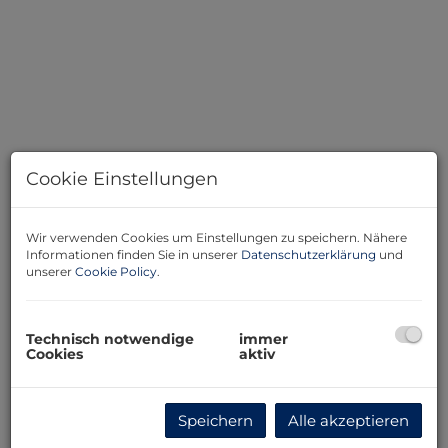
Cookie Einstellungen
Wir verwenden Cookies um Einstellungen zu speichern. Nähere
Informationen finden Sie in unserer
Datenschutzerklärung
und
unserer
Cookie Policy
.
Beschreibung
Baugrundstück in absoluter Ruhelage -Die Sensation!
Technisch notwendige
immer
Cookies
aktiv
Ein besonderes Angebot ist dieses Baugrundstück in
einer absolut ruhigen Orts-Randlage mit viel Grün
rundum. Das Grundstück hat eine komplett ebene
Speichern
Alle akzeptieren
Oberfläche und einen Schatten spendenden