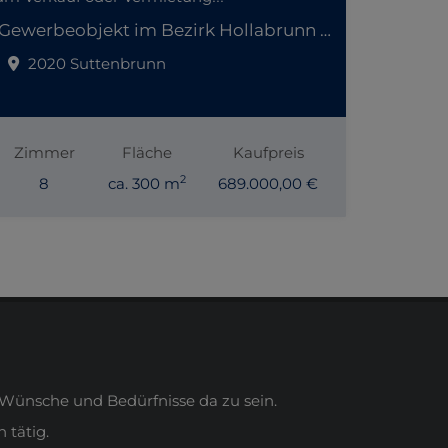
Gewerbeobjekt im Bezirk Hollabrunn steht zum Verkauf oder Vermietung!!!
2020 Suttenbrunn
Zimmer
Fläche
Kaufpreis
2
8
ca. 300 m
689.000,00 €
Wünsche und Bedürfnisse da zu sein.
 tätig.