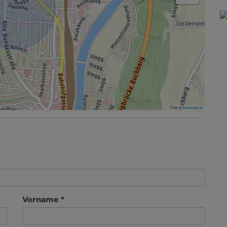
Tiles ©
basemap.at
Vorname