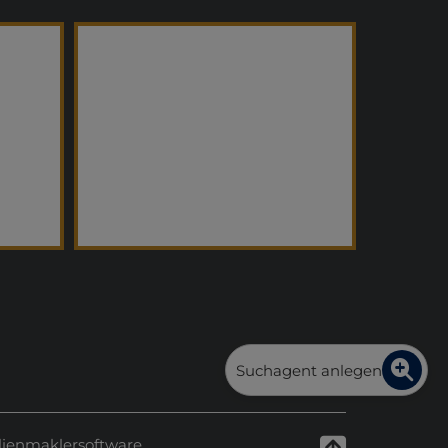
Suchagent anlegen
ienmaklersoftware