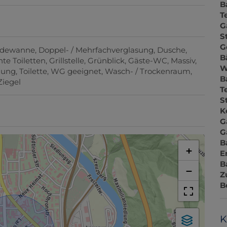
B
T
G
S
G
dewanne
Doppel- / Mehrfachverglasung
Dusche
B
te Toiletten
Grillstelle
Grünblick
Gäste-WC
Massiv
W
zung
Toilette
WG geeignet
Wasch- / Trockenraum
B
Ziegel
T
S
K
G
G
B
+
E
B
−
Z
B
K