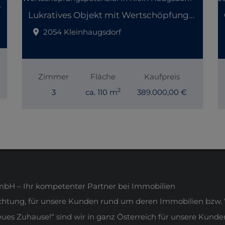
er Lage!
Lukratives Objekt mit Wertschöpfungspotenzial in Klein Haugsdorf!
2054 Kleinhaugsdorf
Zimmer
Fläche
Kaufpreis
2
3
ca. 110 m
389.000,00 €
H – Ihr kompetenter Partner bei Immobilien
ichtung, für unsere Kunden rund um deren Immobilien bzw. 
s Zuhause!“ sind wir in ganz Österreich für unsere Kunden