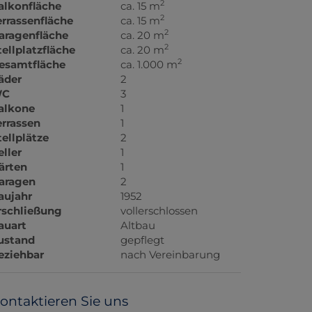
2
alkonfläche
ca. 15 m
2
errassenfläche
ca. 15 m
2
aragenfläche
ca. 20 m
2
tellplatzfläche
ca. 20 m
2
esamtfläche
ca. 1.000 m
äder
2
C
3
alkone
1
errassen
1
tellplätze
2
eller
1
ärten
1
aragen
2
aujahr
1952
rschließung
vollerschlossen
auart
Altbau
ustand
gepflegt
eziehbar
nach Vereinbarung
ontaktieren Sie uns