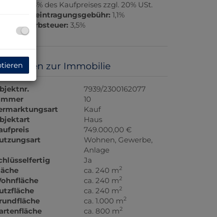
rovision:
3% des Kaufpreises zzgl. 20% USt.
rundbucheintragungsgebühr:
1,1%
runderwerbsteuer:
3,5%
asisdaten zur Immobilie
ptieren
bjektnr.
7939/2300162077
immer
10
ermarktungsart
Kauf
bjektart
Haus
aufpreis
749.000,00 €
utzungsart
Wohnen
Gewerbe
Anlage
chlüsselfertig
Ja
2
läche
ca. 240 m
2
ohnfläche
ca. 240 m
2
utzfläche
ca. 240 m
2
rundfläche
ca. 1.000 m
2
artenfläche
ca. 800 m