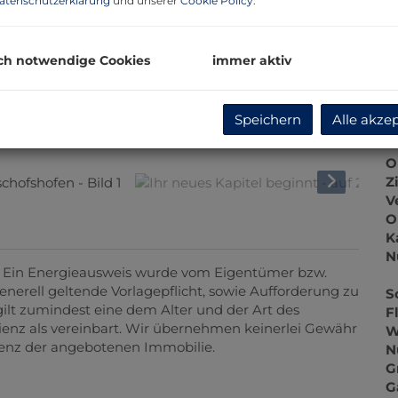
atenschutzerklärung
und unserer
Cookie Policy
.
P
G
G
ch notwendige Cookies
immer aktiv
B
Speichern
Alle akze
O
Z
V
O
K
N
 Ein Energieausweis wurde vom Eigentümer bzw.
enerell geltende Vorlagepflicht, sowie Aufforderung zu
S
gilt zumindest eine dem Alter und der Art des
F
nz als vereinbart. Wir übernehmen keinerlei Gewähr
W
zienz der angebotenen Immobilie.
N
G
G