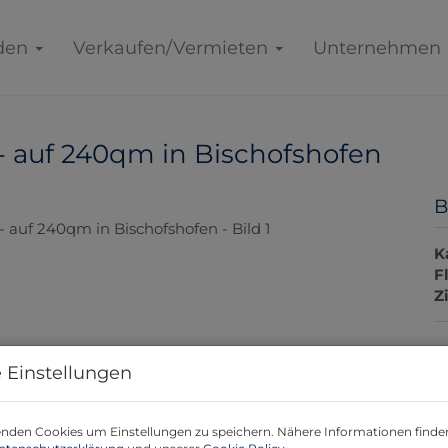
den
Verkaufen/Vermieten
Unternehmen
 - auf 240qm in Bischofshofen
B
K
F
Z
P
 Einstellungen
K
nden Cookies um Einstellungen zu speichern. Nähere Informationen finden