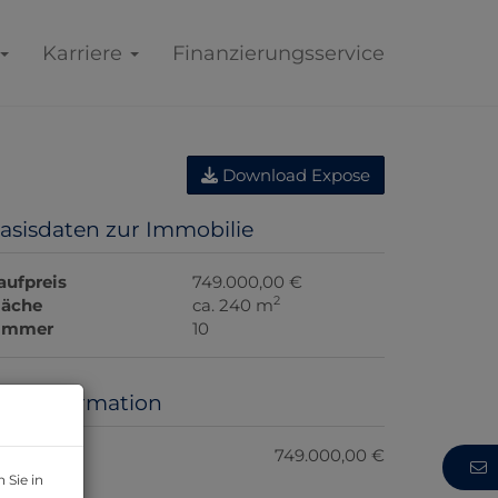
Karriere
Finanzierungsservice
Download Expose
asisdaten zur Immobilie
aufpreis
749.000,00 €
2
läche
ca. 240 m
immer
10
reisinformation
aufpreis:
749.000,00 €
 Sie in