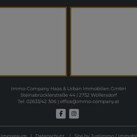
Immo-Company Haas & Urban Immobilien GmbH
Steinabrücklerstraße 44 | 2752 Wöllersdorf
Tel: 02633/42 306 |
office@immo-company.at
|
Impressum
|
Datenschutz
| Site by
Justimmo
/
Immobil