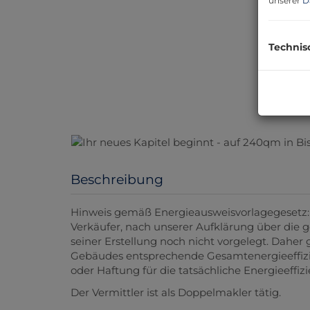
unserer
D
Technis
Beschreibung
Hinweis gemäß Energieausweisvorlagegesetz:
Verkäufer, nach unserer Aufklärung über die g
seiner Erstellung noch nicht vorgelegt. Daher 
Gebäudes entsprechende Gesamtenergieeffizie
oder Haftung für die tatsächliche Energieeffi
Der Vermittler ist als Doppelmakler tätig.