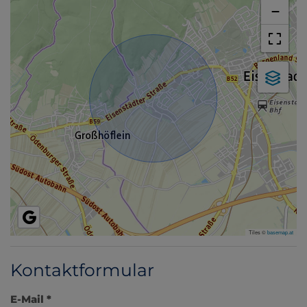
−
Tiles ©
basemap.at
Kontaktformular
E-Mail