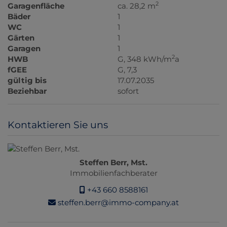
2
Garagenfläche
ca. 28,2 m
Bäder
1
WC
1
Gärten
1
Garagen
1
2
HWB
G, 348 kWh/m
a
fGEE
G, 7,3
gültig bis
17.07.2035
Beziehbar
sofort
Kontaktieren Sie uns
Steffen Berr, Mst.
Immobilienfachberater
+43 660 8588161
steffen.berr@immo-company.at