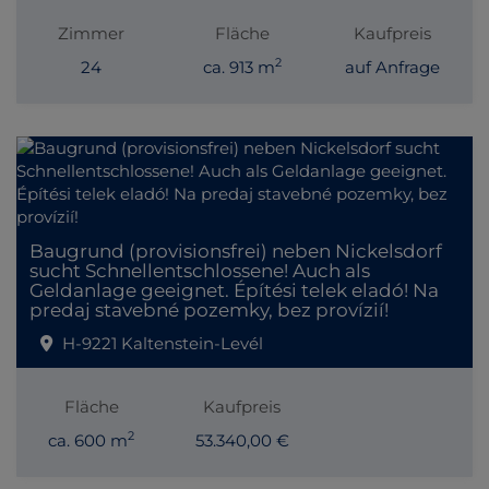
Zimmer
Fläche
Kaufpreis
2
24
ca. 913 m
auf Anfrage
Baugrund (provisionsfrei) neben Nickelsdorf
sucht Schnellentschlossene! Auch als
Geldanlage geeignet. Építési telek eladó! Na
predaj stavebné pozemky, bez provízií!
H-9221 Kaltenstein-Levél
Fläche
Kaufpreis
2
ca. 600 m
53.340,00 €