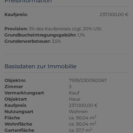
Preisinformation
Kaufpreis:
237.000,00 €
Provision:
3% des Kaufpreises zzgl. 20% USt.
Grundbucheintragungsgebühr:
1,1%
Grunderwerbsteuer:
3,5%
Basisdaten zur Immobilie
Objektnr.
7939/2300162067
Zimmer
3
Vermarktungsart
Kauf
Objektart
Haus
Kaufpreis
237.000,00 €
Nutzungsart
Wohnen
2
Fläche
ca. 90,04 m
2
Wohnfläche
ca. 90,04 m
2
Gartenfläche
ca. 57,7 m