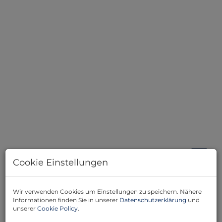
Wohnzimmer
Cookie Einstellungen
Beschreibung
Wir verwenden Cookies um Einstellungen zu speichern. Nähere
Informationen finden Sie in unserer
Datenschutzerklärung
und
Willkommen in Ihrem neuen Zuhause!
unserer
Cookie Policy
.
Entdecken Sie dieses charmante Haus in der