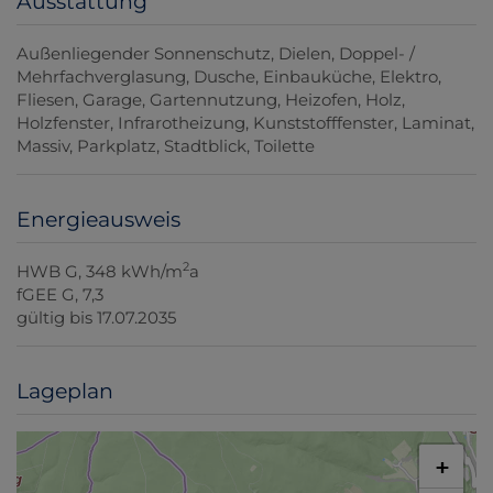
Ausstattung
Außenliegender Sonnenschutz
Dielen
Doppel- /
Mehrfachverglasung
Dusche
Einbauküche
Elektro
Fliesen
Garage
Gartennutzung
Heizofen
Holz
Holzfenster
Infrarotheizung
Kunststofffenster
Laminat
Massiv
Parkplatz
Stadtblick
Toilette
Energieausweis
2
HWB
G, 348 kWh/m
a
fGEE
G, 7,3
gültig bis
17.07.2035
Lageplan
+