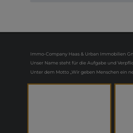
Immo-Company Haas & Urban Immobilien Gmb
Unser Name steht für die Aufgabe und Verpfl
Unter dem Motto „Wir geben Menschen ein neue