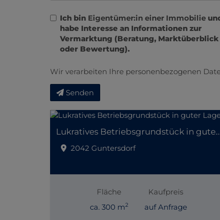
Ich bin
Eigentümer:in einer Immobilie
un
habe Interesse an Informationen zur
Vermarktung (Beratung, Marktüberblick
oder Bewertung).
Wir verarbeiten Ihre personenbezogenen Date
Senden
Lukratives Betriebsgrundstück in gut
2042 Guntersdorf
Fläche
Kaufpreis
2
ca. 300 m
auf Anfrage