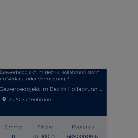
Gewerbeobjekt im Bezirk Hollabrunn steht zum Verkauf oder Vermietung!!!
2020 Suttenbrunn
Zimmer
Fläche
Kaufpreis
2
8
ca. 300 m
689.000,00 €