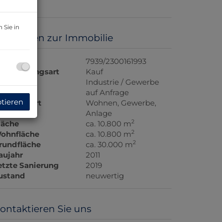
 Sie in
asisdaten zur Immobilie
bjektnr.
7939/2300161993
ermarktungsart
Kauf
bjektart
Industrie / Gewerbe
aufpreis
auf Anfrage
ptieren
utzungsart
Wohnen
Gewerbe
Anlage
2
läche
ca. 10.800 m
2
ohnfläche
ca. 10.800 m
2
rundfläche
ca. 30.000 m
aujahr
2011
etzte Sanierung
2019
ustand
neuwertig
ontaktieren Sie uns