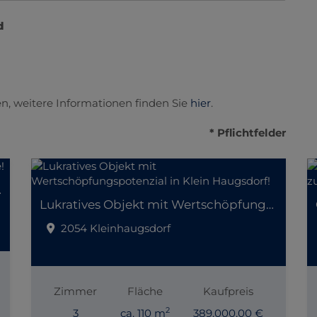
d
n, weitere Informationen finden Sie
hier
.
* Pflichtfelder
er Lage!
Lukratives Objekt mit Wertschöpfungspotenzial in Klein Haugsdorf!
2054 Kleinhaugsdorf
Zimmer
Fläche
Kaufpreis
2
3
ca. 110 m
389.000,00 €