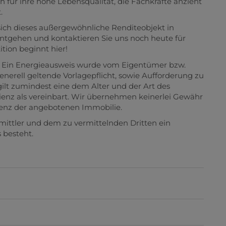
ch für ihre hohe Lebensqualität, die Fachkräfte anzieht
.
 sich dieses außergewöhnliche Renditeobjekt in
entgehen und kontaktieren Sie uns noch heute für
ition beginnt hier!
 Ein Energieausweis wurde vom Eigentümer bzw.
enerell geltende Vorlagepflicht, sowie Aufforderung zu
gilt zumindest eine dem Alter und der Art des
nz als vereinbart. Wir übernehmen keinerlei Gewähr
zienz der angebotenen Immobilie.
mittler und dem zu vermittelnden Dritten ein
 besteht.