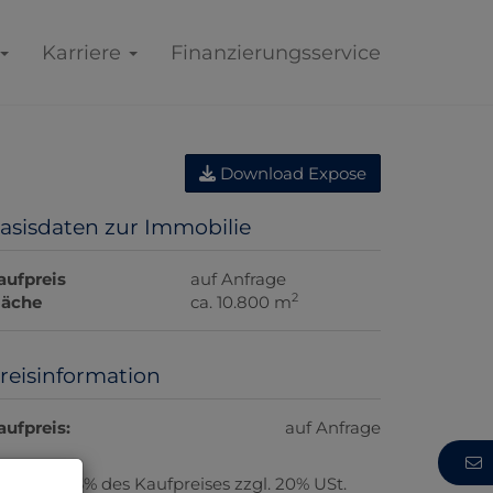
Karriere
Finanzierungsservice
Download Expose
asisdaten zur Immobilie
aufpreis
auf Anfrage
2
läche
ca. 10.800 m
reisinformation
aufpreis:
auf Anfrage
rovision:
3% des Kaufpreises zzgl. 20% USt.