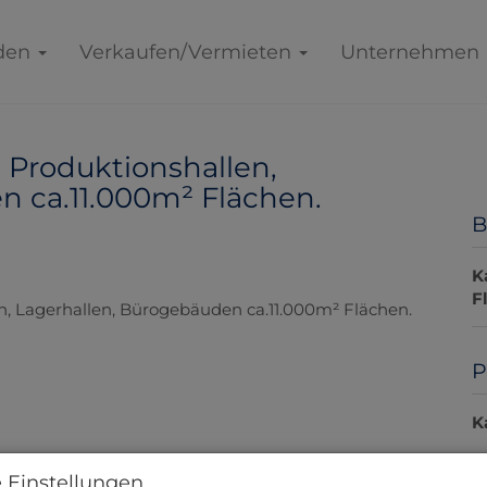
den
Verkaufen/Vermieten
Unternehmen
 Produktionshallen,
n ca.11.000m² Flächen.
B
K
F
P
K
P
 Einstellungen