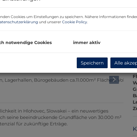
nden Cookies um Einstellungen zu speichern. Nähere Informationen finden
atenschutzerklärung
und unserer
Cookie Policy
.
B
O
ch notwendige Cookies
immer aktiv
V
O
K
Speichern
Alle akze
N
F
W
G
B
L
Z
ichkeit in Hlohovec, Slowakei – ein neuwertiges
urch seine beeindruckende Grundfläche von 30.000 m²
enzial für zukünftige Erträge.
K