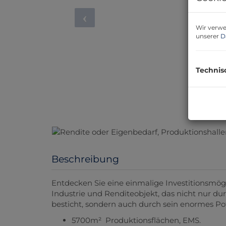
Wir verwe
unserer
D
Technis
Beschreibung
Entdecken Sie eine einmalige Investitionsmögl
Industrie und Renditeobjekt, das nicht nur d
besticht, sondern auch durch sein enormes Pot
5700m² Produktionsflächen, EMS.