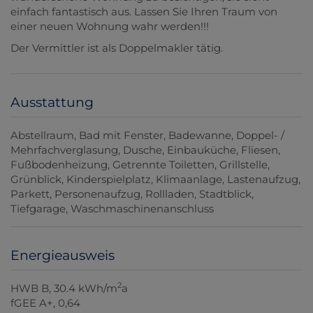
einfach fantastisch aus. Lassen Sie Ihren Traum von
einer neuen Wohnung wahr werden!!!
Der Vermittler ist als Doppelmakler tätig.
Ausstattung
Abstellraum
Bad mit Fenster
Badewanne
Doppel- /
Mehrfachverglasung
Dusche
Einbauküche
Fliesen
Fußbodenheizung
Getrennte Toiletten
Grillstelle
Grünblick
Kinderspielplatz
Klimaanlage
Lastenaufzug
Parkett
Personenaufzug
Rollladen
Stadtblick
Tiefgarage
Waschmaschinenanschluss
Energieausweis
2
HWB
B, 30.4 kWh/m
a
fGEE
A+, 0,64