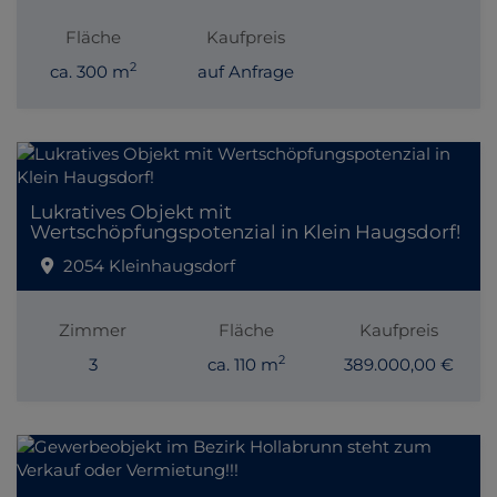
Fläche
Kaufpreis
2
ca. 300 m
auf Anfrage
Lukratives Objekt mit
Wertschöpfungspotenzial in Klein Haugsdorf!
2054 Kleinhaugsdorf
Zimmer
Fläche
Kaufpreis
2
3
ca. 110 m
389.000,00 €