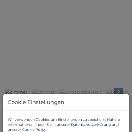
Zimmer
Cookie Einstellungen
Beschreibung
Wir verwenden Cookies um Einstellungen zu speichern. Nähere
Willkommen in Ihrem neuen Zuhause in der
Informationen finden Sie in unserer
Datenschutzerklärung
und
charmanten Gemeinde Lassee, Niederösterreich! Diese
unserer
Cookie Policy
.