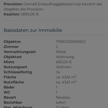
Provision:
Gemäß Erstauftraggeberprinzip bezahlt der
Abgeber die Provision.
Kaution:
1.890,00 €
Basisdaten zur Immobilie
Objektnr.
7939/2300161922
Zimmer
2
Vermarktungsart
Miete
Objektart
Wohnung
Miete
630,00 €
Nutzungsart
Wohnen
Schlüsselfertig
Ja
2
Fläche
ca. 43,61 m
2
Nutzfläche
ca. 43,61 m
Bäder
1
WC
1
Bauart
Neubau
Beziehbar
sofort
Max. Mietdauer
3 Jahre