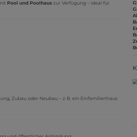
G
mit
Pool und Poolhaus
zur Verfügung – ideal für
G
A
B
E
B
Z
B
K
rung, Zubau oder Neubau – z. B. ein Einfamilienhaus
ng und öffentlicher Anbindung: