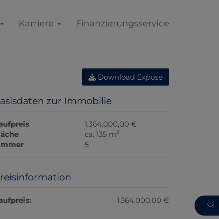
Karriere
Finanzierungsservice
Download Expose
asisdaten zur Immobilie
aufpreis
1.364.000,00 €
2
läche
ca. 135 m
immer
5
reisinformation
aufpreis:
1.364.000,00 €