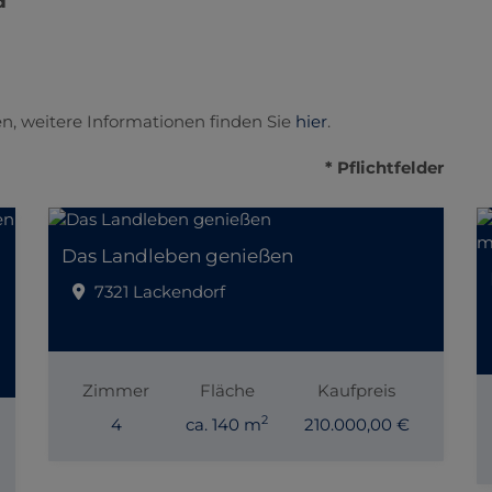
d
n, weitere Informationen finden Sie
hier
.
* Pflichtfelder
Das Landleben genießen
7321 Lackendorf
Zimmer
Fläche
Kaufpreis
2
4
ca. 140 m
210.000,00 €