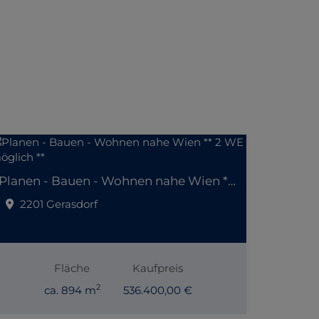
Planen - Bauen - Wohnen nahe Wien ** 2 WE möglich **
2201 Gerasdorf
Fläche
Kaufpreis
2
ca. 894 m
536.400,00 €