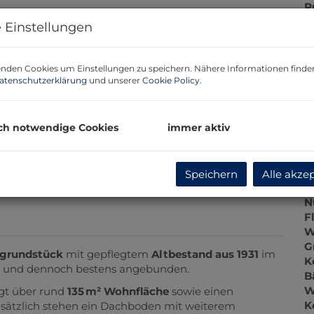
P
G
 Einstellungen
G
nden Cookies um Einstellungen zu speichern. Nähere Informationen finden
atenschutzerklärung
und unserer
Cookie Policy
.
B
ch notwendige Cookies
immer aktiv
O
Z
V
O
Speichern
Alle akze
K
N
F
W
G
ckgrundstück
mit gepflegtem
Altbestand aus 1931
im
K
n und dennoch bestens angebunden.
B
W
gt über rund
135 m² Wohnfläche
sowie einen
K
Zusätzlich stehen ein Dachboden mit weiterem