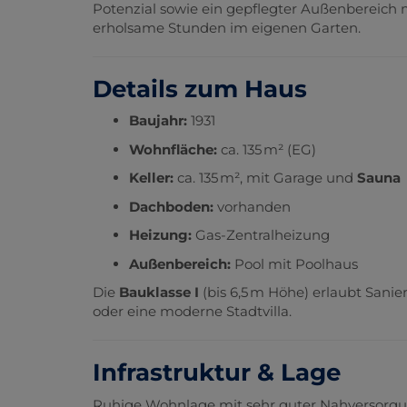
Potenzial sowie ein gepflegter Außenbereich 
erholsame Stunden im eigenen Garten.
Details zum Haus
Baujahr:
1931
Wohnfläche:
ca. 135 m² (EG)
Keller:
ca. 135 m², mit Garage und
Sauna
Dachboden:
vorhanden
Heizung:
Gas-Zentralheizung
Außenbereich:
Pool mit Poolhaus
Die
Bauklasse I
(bis 6,5 m Höhe) erlaubt Sanie
oder eine moderne Stadtvilla.
Infrastruktur & Lage
Ruhige Wohnlage mit sehr guter Nahversorgu