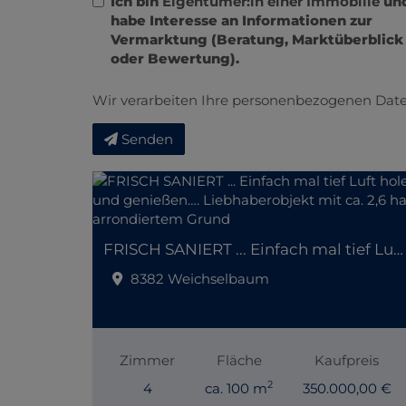
Ich bin
Eigentümer:in einer Immobilie
un
habe Interesse an Informationen zur
Vermarktung (Beratung, Marktüberblick
oder Bewertung).
Wir verarbeiten Ihre personenbezogenen Date
Senden
FRISCH SANIERT ... Einfach mal tief Luft holen und genießen…. Liebhaberobjekt mit ca. 2,6 ha arrondiertem Grund
8382 Weichselbaum
Zimmer
Fläche
Kaufpreis
2
4
ca. 100 m
350.000,00 €