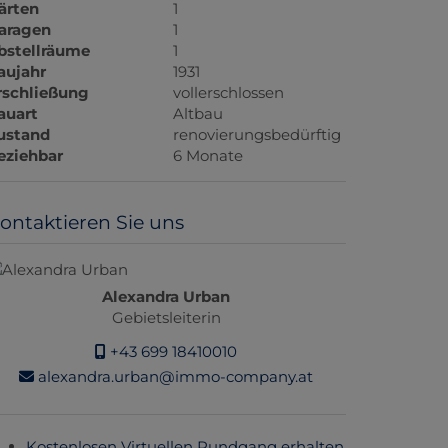
ärten
1
aragen
1
bstellräume
1
aujahr
1931
rschließung
vollerschlossen
auart
Altbau
ustand
renovierungsbedürftig
eziehbar
6 Monate
ontaktieren Sie uns
Alexandra Urban
Gebietsleiterin
+43 699 18410010
alexandra.urban@immo-company.at
Kostenlosen Virtuellen Rundgang erhalten