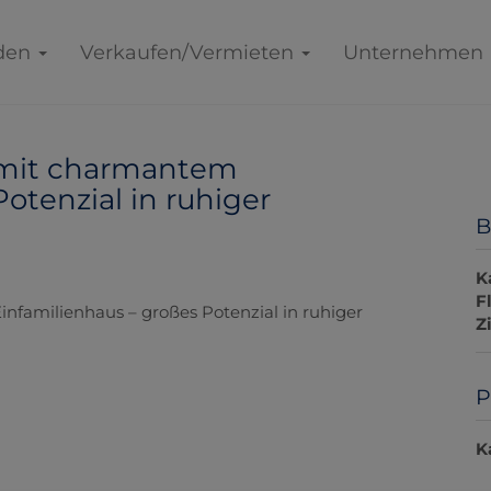
den
Verkaufen/Vermieten
Unternehmen
 mit charmantem
otenzial in ruhiger
B
K
F
Z
P
K