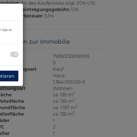
rovision:
3% des Kaufpreises zzgl. 20% USt.
rundbucheintragungsgebühr:
1,1%
runderwerbsteuer:
3,5%
 Sie in
asisdaten zur Immobilie
bjektnr.
7939/2300161913
immer
5
ermarktungsart
Kauf
bjektart
Haus
ptieren
aufpreis
1.364.000,00 €
utzungsart
Wohnen
2
läche
ca. 135 m
2
ohnfläche
ca. 135 m
2
rundfläche
ca. 1.157 m
2
ellerfläche
ca. 135 m
äder
1
C
2
eller
1