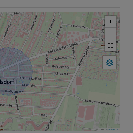
+
−
Tiles ©
basemap.at