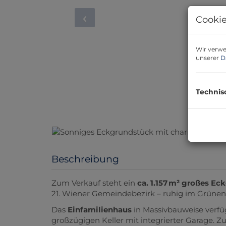
Cookie
Wir verwe
unserer
D
Technis
Beschreibung
Zum Verkauf steht ein
ca. 1.157 m² großes E
21. Wiener Gemeindebezirk – ruhig im Grüne
Das
Einfamilienhaus
in Massivbauweise verfü
großzügigen Keller mit integrierter Garage. 