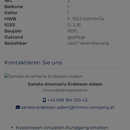
WC
3
Balkone
1
Keller
1
2
HWB
F, 183.5 kWh/m
a
fGEE
D, 2,18
Baujahr
1890
Zustand
gepflegt
Beziehbar
nach Vereinbarung
Kontaktieren Sie uns
Sanela-Anamaria Erdelean-Adam
Immobilienberaterin
+43 699 184 100 43
sanela.erdelean-adam@immo-company.at
Kostenlosen Virtuellen Rundgang erhalten