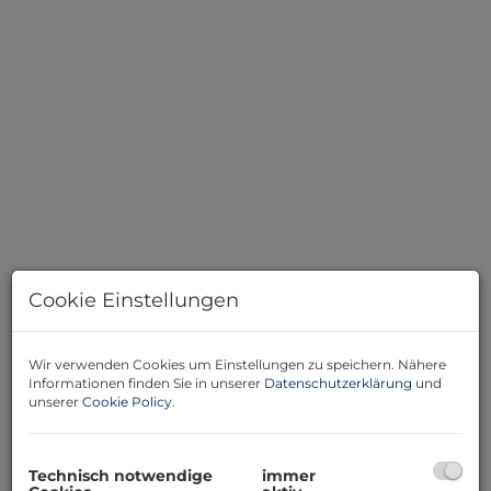
Schlafzimmer Erdgeschoss - Gestaltung Beispiel
Cookie Einstellungen
Wir verwenden Cookies um Einstellungen zu speichern. Nähere
Beschreibung
Informationen finden Sie in unserer
Datenschutzerklärung
und
unserer
Cookie Policy
.
Dieses 136 Jahre alte Haus bietet außergewöhnlich viel
Platz, Charakter und Naturverbundenheit. Auf drei
Ebenen stehen großzügige Wohnflächen zur
Technisch notwendige
immer