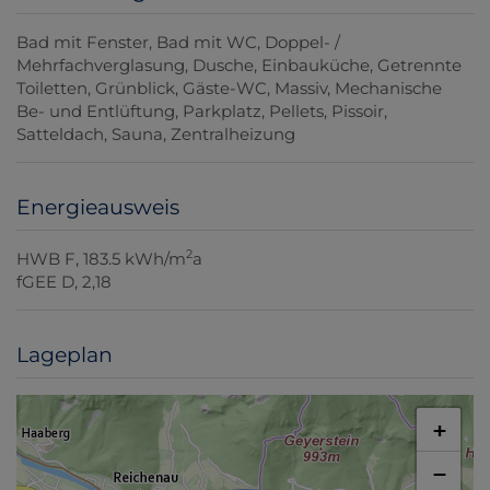
Bad mit Fenster
Bad mit WC
Doppel- /
Mehrfachverglasung
Dusche
Einbauküche
Getrennte
Toiletten
Grünblick
Gäste-WC
Massiv
Mechanische
Be- und Entlüftung
Parkplatz
Pellets
Pissoir
Satteldach
Sauna
Zentralheizung
Energieausweis
2
HWB
F, 183.5 kWh/m
a
fGEE
D, 2,18
Lageplan
+
−