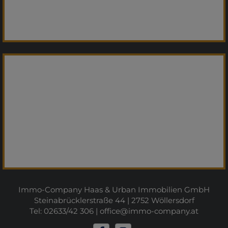
Immo-Company Haas & Urban Immobilien GmbH
Steinabrücklerstraße 44 | 2752 Wöllersdorf
Tel: 02633/42 306 |
office@immo-company.at