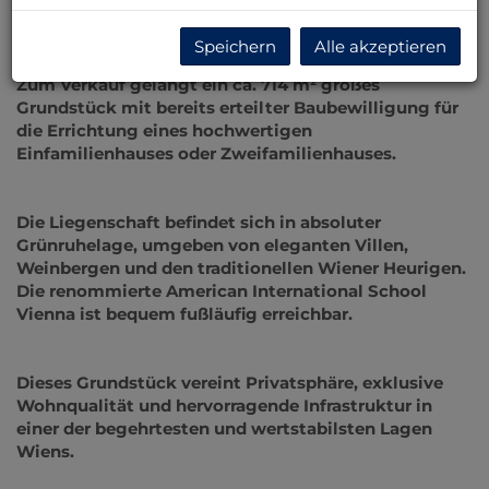
der exklusivsten Wohnlagen Wiens – Döbling.
Speichern
Alle akzeptieren
Zum Verkauf gelangt ein ca. 714 m² großes
Grundstück mit bereits erteilter Baubewilligung für
die Errichtung eines hochwertigen
Einfamilienhauses oder Zweifamilienhauses.
Die Liegenschaft befindet sich in absoluter
Grünruhelage, umgeben von eleganten Villen,
Weinbergen und den traditionellen Wiener Heurigen.
Die renommierte American International School
Vienna ist bequem fußläufig erreichbar.
Dieses Grundstück vereint Privatsphäre, exklusive
Wohnqualität und hervorragende Infrastruktur in
einer der begehrtesten und wertstabilsten Lagen
Wiens.