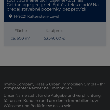
sucht Schnellentschlossene! Auch als
Geldanlage geeignet. Építési telek eladó! Na
predaj stavebné pozemky, bez provízií!
H-9221 Kaltenstein-Levél
Fläche
Kaufpreis
2
ca. 600 m
53.340,00 €
Immo-Company Haas & Urban Immobilien GmbH – Ihr
kompetenter Partner bei Immobilien
Unser Name steht für die Aufgabe und Verpflichtung,
für unsere Kunden rund um deren Immobilien bzw.
Wünsche und Bedürfnisse da zu sein.