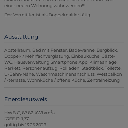
einer neuen Wohnung wahr werden!!!
Der Vermittler ist als Doppelmakler tätig.
Ausstattung
Abstellraum
Bad mit Fenster
Badewanne
Bergblick
Doppel- / Mehrfachverglasung
Einbauküche
Gäste-
WC
Hausverwaltung Smartphone App
Klimaanlage
Parkett
Personenaufzug
Rollladen
Stadtblick
Toilette
U-Bahn-Nähe
Waschmaschinenanschluss
Westbalkon
/ -terrasse
Wohnküche / offene Küche
Zentralheizung
Energieausweis
2
HWB
C, 87.82 kWh/m
a
fGEE
D, 1,77
gültig bis
13.05.2029