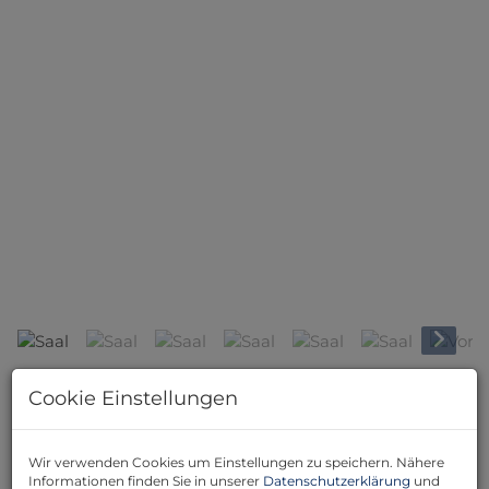
Saal
Cookie Einstellungen
Beschreibung
Willkommen zu einer außergewöhnlichen Möglichkeit
Wir verwenden Cookies um Einstellungen zu speichern. Nähere
in der charmanten Gemeinde Lassee, Niederösterreich!
Informationen finden Sie in unserer
Datenschutzerklärung
und