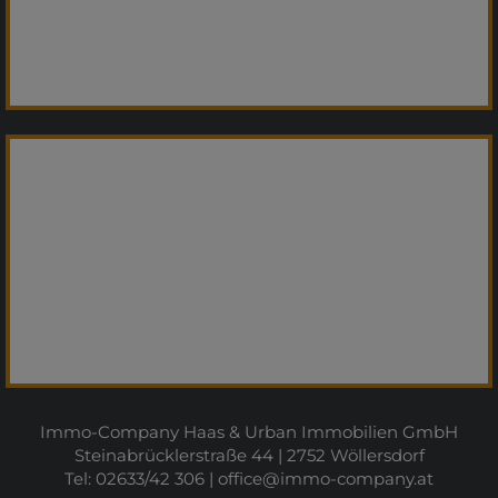
Immo-Company Haas & Urban Immobilien GmbH
Steinabrücklerstraße 44 | 2752 Wöllersdorf
Tel: 02633/42 306 |
office@immo-company.at