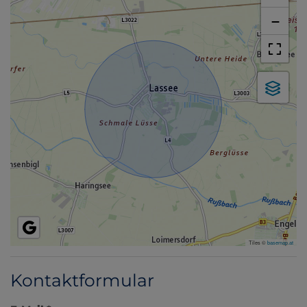
−
Tiles ©
basemap.at
Kontaktformular