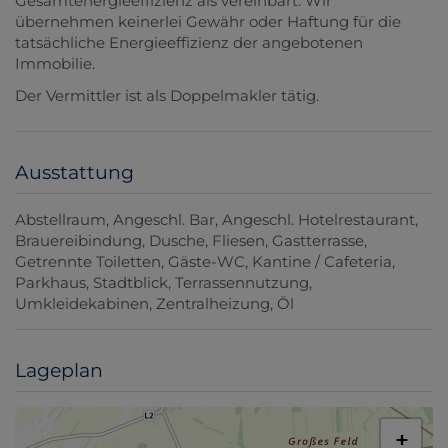
Gesamtenergieeffizienz als vereinbart. Wir
übernehmen keinerlei Gewähr oder Haftung für die
tatsächliche Energieeffizienz der angebotenen
Immobilie.
Der Vermittler ist als Doppelmakler tätig.
Ausstattung
Abstellraum
Angeschl. Bar
Angeschl. Hotelrestaurant
Brauereibindung
Dusche
Fliesen
Gastterrasse
Getrennte Toiletten
Gäste-WC
Kantine / Cafeteria
Parkhaus
Stadtblick
Terrassennutzung
Umkleidekabinen
Zentralheizung
Öl
Lageplan
+