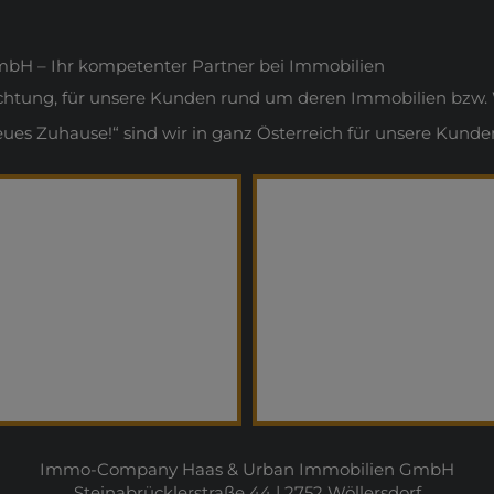
H – Ihr kompetenter Partner bei Immobilien
ichtung, für unsere Kunden rund um deren Immobilien bzw. 
s Zuhause!“ sind wir in ganz Österreich für unsere Kunden
Immo-Company Haas & Urban Immobilien GmbH
Steinabrücklerstraße 44 | 2752 Wöllersdorf