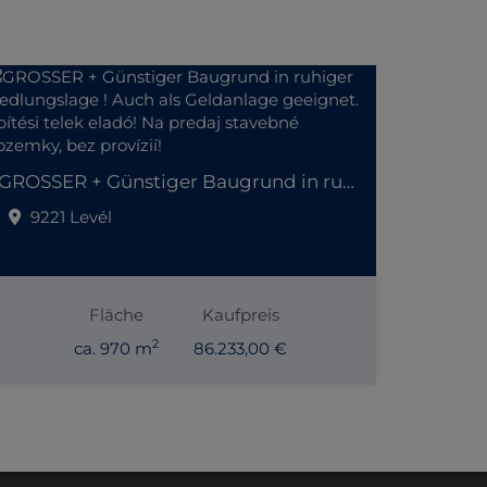
GROSSER + Günstiger Baugrund in ruhiger Siedlungslage ! Auch als Geldanlage geeignet. Építési telek eladó! Na predaj stavebné pozemky, bez provízií!
9221 Levél
Fläche
Kaufpreis
2
ca. 970 m
86.233,00 €