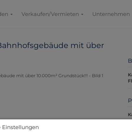
den
Verkaufen/Vermieten
Unternehmen
 Bahnhofsgebäude mit über
B
K
F
P
K
B
 Einstellungen
m