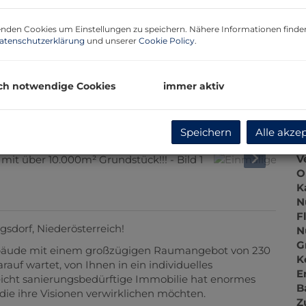
P
nden Cookies um Einstellungen zu speichern. Nähere Informationen finden
G
atenschutzerklärung
und unserer
Cookie Policy
.
G
ch notwendige Cookies
immer aktiv
B
Speichern
Alle akze
O
V
O
K
N
F
sdorf, Niederösterreich!
N
G
gebäude mit einem großzügigen Raumangebot von 230
K
auf wartet, von Ihnen in ein individuelles
E
eicht sanierungsbedürftige Immobilie hat enormes
B
die ihre Visionen verwirklichen möchten.
Z