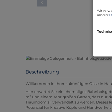
Wir verwe
unserer
D
Technis
Beschreibung
Willkommen in Ihrer zukünftigen Oase in Haug
Hier erwartet Sie ein ehemaliges Bahnhofs
m² und einem sehr großen Garten, dass nur dar
Traumdomizil verwandelt zu werden. Dieses l
Potenzial für kreative Köpfe und Handwerker, 