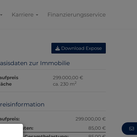
Karriere
Finanzierungsservice
Download Expose
asisdaten zur Immobilie
aufpreis
299.000,00 €
2
läche
ca. 230 m
reisinformation
aufpreis:
299.000,00 €
etriebskosten:
85,00 €
onatliche Gesamtbelastung:
85,00 €