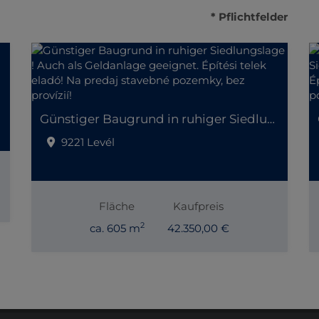
* Pflichtfelder
Günstiger Baugrund in ruhiger Siedlungslage ! Auch als Geldanlage geeignet. Építési telek eladó! Na predaj stavebné pozemky, bez provízií!
9221 Levél
Fläche
Kaufpreis
2
ca. 605 m
42.350,00 €