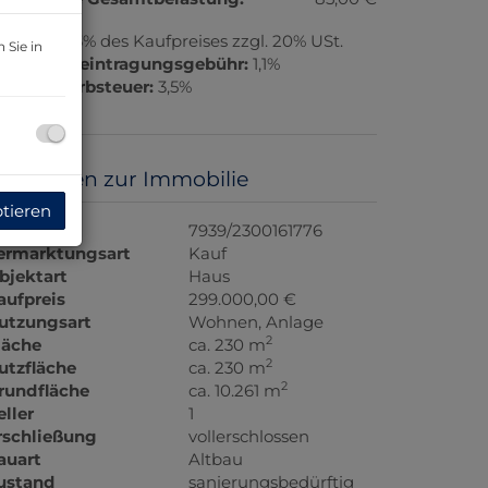
rovision:
3% des Kaufpreises zzgl. 20% USt.
 Sie in
rundbucheintragungsgebühr:
1,1%
runderwerbsteuer:
3,5%
asisdaten zur Immobilie
ptieren
bjektnr.
7939/2300161776
ermarktungsart
Kauf
bjektart
Haus
aufpreis
299.000,00 €
utzungsart
Wohnen
Anlage
2
läche
ca. 230 m
2
utzfläche
ca. 230 m
2
rundfläche
ca. 10.261 m
eller
1
rschließung
vollerschlossen
auart
Altbau
ustand
sanierungsbedürftig