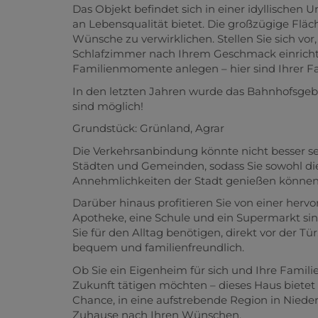
Das Objekt befindet sich in einer idyllischen
an Lebensqualität bietet. Die großzügige Fläc
Wünsche zu verwirklichen. Stellen Sie sich vor
Schlafzimmer nach Ihrem Geschmack einrichte
Familienmomente anlegen – hier sind Ihrer Fa
In den letzten Jahren wurde das Bahnhofsge
sind möglich!
Grundstück: Grünland, Agrar
Die Verkehrsanbindung könnte nicht besser s
Städten und Gemeinden, sodass Sie sowohl die
Annehmlichkeiten der Stadt genießen können
Darüber hinaus profitieren Sie von einer herv
Apotheke, eine Schule und ein Supermarkt sind
Sie für den Alltag benötigen, direkt vor der T
bequem und familienfreundlich.
Ob Sie ein Eigenheim für sich und Ihre Familie 
Zukunft tätigen möchten – dieses Haus bietet 
Chance, in eine aufstrebende Region in Niederö
Zuhause nach Ihren Wünschen.