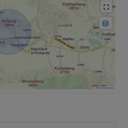
Tiles ©
basemap.at