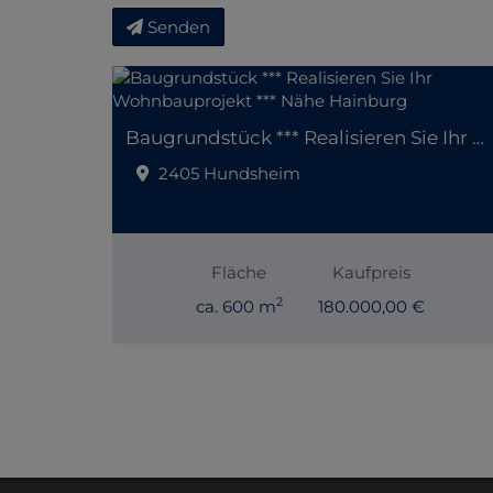
Senden
Baugrundstück *** Realisieren Sie Ihr Wohnbauprojekt *** Nähe Hainburg
2405 Hundsheim
Fläche
Kaufpreis
2
ca. 600 m
180.000,00 €