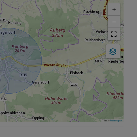
+
−
Tiles ©
basemap.at