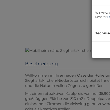
Wir verwe
unserer
D
Technis
Beschreibung
Willkommen in Ihrer neuen Oase der Ruhe un
Sieghartskirchen/Niederösterreich, bietet Ihne
und die Natur in vollen Zügen zu genießen.
Mit einem attraktiven Kaufpreis von nur 36.900
großzügigen Fläche von 310 m2 ( Doppelparzel
einladende Zimmer, die vielseitig genutzt we
oder als kreatives Atelier.