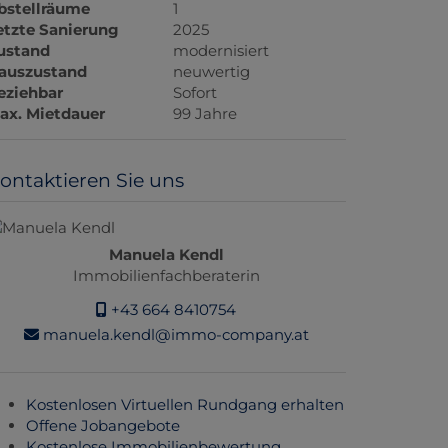
bstellräume
1
etzte Sanierung
2025
ustand
modernisiert
auszustand
neuwertig
eziehbar
Sofort
ax. Mietdauer
99 Jahre
ontaktieren Sie uns
Manuela Kendl
Immobilienfachberaterin
+43 664 8410754
manuela.kendl@immo-company.at
Kostenlosen Virtuellen Rundgang erhalten
Offene Jobangebote
Kostenlose Immobilienbewertung