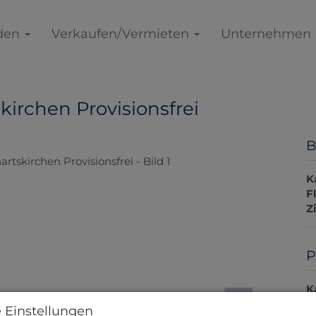
den
Verkaufen/Vermieten
Unternehmen
irchen Provisionsfrei
B
K
F
Z
P
K
 Einstellungen