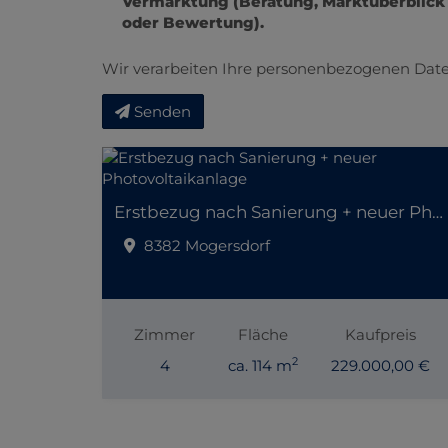
Vermarktung (Beratung, Marktüberblick
oder Bewertung).
Wir verarbeiten Ihre personenbezogenen Date
Senden
Erstbezug nach Sanierung + neuer Photovoltaikanlage
8382 Mogersdorf
Zimmer
Fläche
Kaufpreis
2
4
ca. 114 m
229.000,00 €