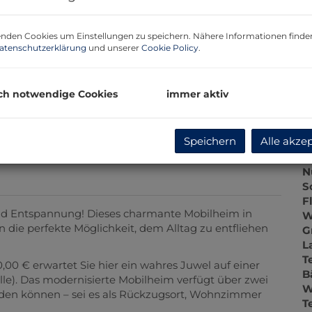
P
nden Cookies um Einstellungen zu speichern. Nähere Informationen finden
atenschutzerklärung
und unserer
Cookie Policy
.
B
ch notwendige Cookies
immer aktiv
O
Z
V
Speichern
Alle akze
O
K
N
S
F
d Entspannung! Dieses charmante Mobilheim in
W
n die perfekte Möglichkeit, dem Alltag zu entfliehen
G
L
T
,00 € erwartet Sie hier ein wahres Juwel auf einer
B
le). Das modernisierte Mobilheim verfügt über zwei
W
rden können – sei es als Rückzugsort, Wohnzimmer
T