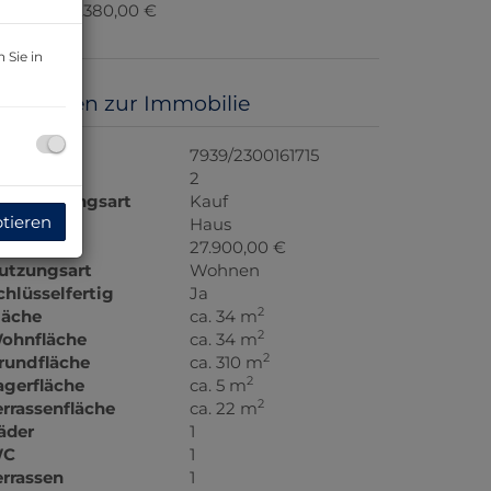
rovision:
1.380,00 €
 Sie in
asisdaten zur Immobilie
bjektnr.
7939/2300161715
immer
2
ermarktungsart
Kauf
ptieren
bjektart
Haus
aufpreis
27.900,00 €
utzungsart
Wohnen
chlüsselfertig
Ja
2
läche
ca. 34 m
2
ohnfläche
ca. 34 m
2
rundfläche
ca. 310 m
2
agerfläche
ca. 5 m
2
errassenfläche
ca. 22 m
äder
1
C
1
errassen
1