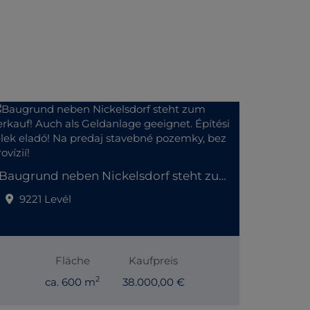
Baugrund neben Nickelsdorf steht zum Verkauf! Auch als Geldanlage geeignet. Építési telek eladó! Na predaj stavebné pozemky, bez provízií!
9221 Levél
Fläche
Kaufpreis
2
ca. 600 m
38.000,00 €