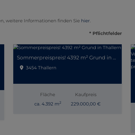
n, weitere Informationen finden Sie
hier
.
* Pflichtfelder
Sommerpreispreis! 4392 m² Grund in Thallern
3454 Thallern
Fläche
Kaufpreis
2
ca. 4.392 m
229.000,00 €