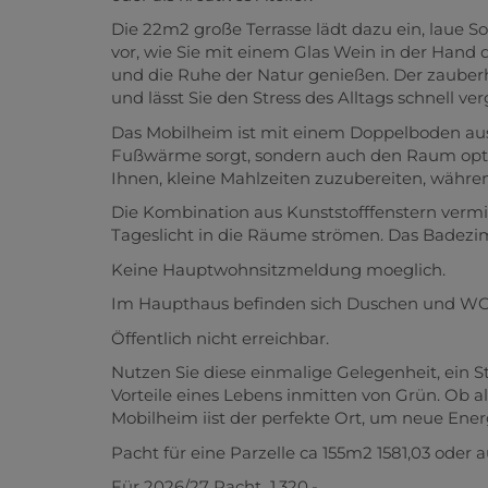
Die 22m2 große Terrasse lädt dazu ein, laue S
vor, wie Sie mit einem Glas Wein in der Hand
und die Ruhe der Natur genießen. Der zauberh
und lässt Sie den Stress des Alltags schnell ve
Das Mobilheim ist mit einem Doppelboden aus
Fußwärme sorgt, sondern auch den Raum optim
Ihnen, kleine Mahlzeiten zuzubereiten, währe
Die Kombination aus Kunststofffenstern vermi
Tageslicht in die Räume strömen. Das Badezim
Keine Hauptwohnsitzmeldung moeglich.
Im Haupthaus befinden sich Duschen und WC
Öffentlich nicht erreichbar.
Nutzen Sie diese einmalige Gelegenheit, ein 
Vorteile eines Lebens inmitten von Grün. O
Mobilheim iist der perfekte Ort, um neue Ener
Pacht für eine Parzelle ca 155m2 1581,03 oder
Für 2026/27 Pacht 1.320,-