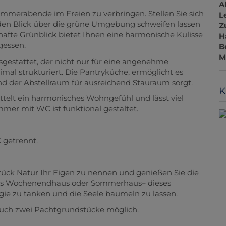
A
ommerabende im Freien zu verbringen. Stellen Sie sich
L
 den Blick über die grüne Umgebung schweifen lassen
Z
afte Grünblick bietet Ihnen eine harmonische Kulisse
H
rgessen.
B
M
gestattet, der nicht nur für eine angenehme
al strukturiert. Die Pantryküche, ermöglicht es
nd der Abstellraum für ausreichend Stauraum sorgt.
K
ttelt ein harmonisches Wohngefühl und lässt viel
mer mit WC ist funktional gestaltet.
 getrennt.
Stück Natur Ihr Eigen zu nennen und genießen Sie die
b als Wochenendhaus oder Sommerhaus– dieses
gie zu tanken und die Seele baumeln zu lassen.
 auch zwei Pachtgrundstücke möglich.