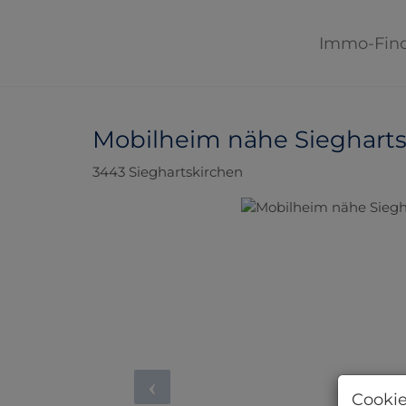
Immo-Fin
Mobilheim nähe Sieghartsk
3443 Sieghartskirchen
Cookie