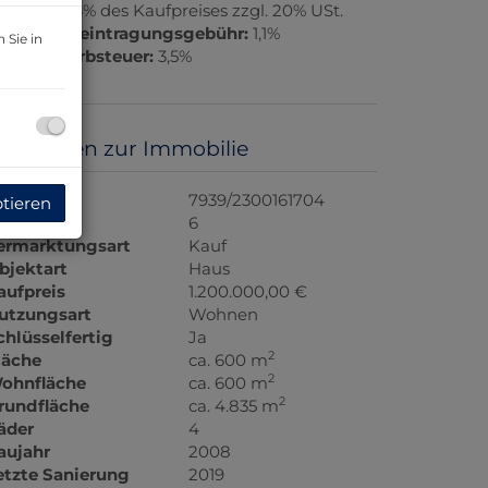
rovision:
3% des Kaufpreises zzgl. 20% USt.
rundbucheintragungsgebühr:
1,1%
 Sie in
runderwerbsteuer:
3,5%
asisdaten zur Immobilie
bjektnr.
7939/2300161704
ptieren
immer
6
ermarktungsart
Kauf
bjektart
Haus
aufpreis
1.200.000,00 €
utzungsart
Wohnen
chlüsselfertig
Ja
2
läche
ca. 600 m
2
ohnfläche
ca. 600 m
2
rundfläche
ca. 4.835 m
äder
4
aujahr
2008
etzte Sanierung
2019