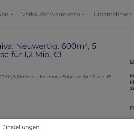
den
Verkaufen/Vermieten
Unternehmen
aiva: Neuwertig, 600m², 5
 für 1,2 Mio. €!
B
K
F
Z
P
K
 Einstellungen