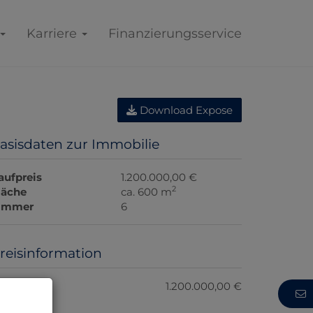
Karriere
Finanzierungsservice
Download Expose
asisdaten zur Immobilie
aufpreis
1.200.000,00 €
2
läche
ca. 600 m
immer
6
reisinformation
aufpreis:
1.200.000,00 €