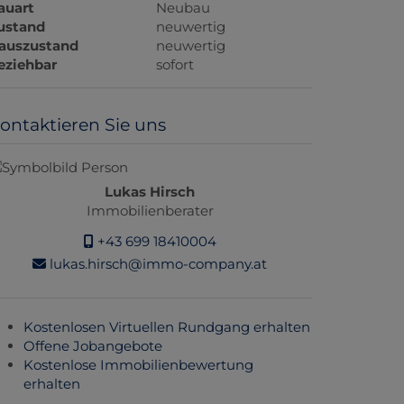
auart
Neubau
ustand
neuwertig
auszustand
neuwertig
eziehbar
sofort
ontaktieren Sie uns
Lukas Hirsch
Immobilienberater
+43 699 18410004
lukas.hirsch@immo-company.at
Kostenlosen Virtuellen Rundgang erhalten
Offene Jobangebote
Kostenlose Immobilienbewertung
erhalten