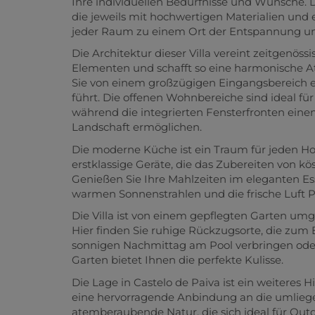
Ihre individuellen Bedürfnisse und Wünsche. Di
die jeweils mit hochwertigen Materialien und
jeder Raum zu einem Ort der Entspannung un
Die Architektur dieser Villa vereint zeitgenöss
Elementen und schafft so eine harmonische A
Sie von einem großzügigen Eingangsbereich e
führt. Die offenen Wohnbereiche sind ideal fü
während die integrierten Fensterfronten ein
Landschaft ermöglichen.
Die moderne Küche ist ein Traum für jeden H
erstklassige Geräte, die das Zubereiten von 
Genießen Sie Ihre Mahlzeiten im eleganten Ess
warmen Sonnenstrahlen und die frische Luft 
Die Villa ist von einem gepflegten Garten umg
Hier finden Sie ruhige Rückzugsorte, die zum
sonnigen Nachmittag am Pool verbringen oder 
Garten bietet Ihnen die perfekte Kulisse.
Die Lage in Castelo de Paiva ist ein weiteres 
eine hervorragende Anbindung an die umliege
atemberaubende Natur, die sich ideal für Out