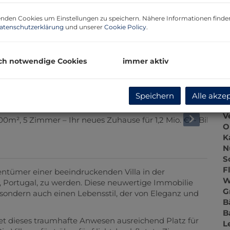
P
G
nden Cookies um Einstellungen zu speichern. Nähere Informationen finden
G
atenschutzerklärung
und unserer
Cookie Policy
.
ch notwendige Cookies
immer aktiv
B
O
Speichern
Alle akze
Z
V
O
K
N
S
F
entümer einer beeindruckenden Villa in der
W
, Portugal, zu werden. Diese neuwertige Immobilie
G
, sondern auch einen Lebensstil, der von Eleganz und
B
B
et dieses traumhafte Anwesen ausreichend Platz für
L