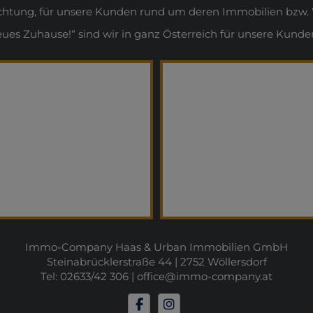
ichtung, für unsere Kunden rund um deren Immobilien bzw. 
s Zuhause!“ sind wir in ganz Österreich für unsere Kunden
Immo-Company Haas & Urban Immobilien GmbH
Steinabrücklerstraße 44 | 2752 Wöllersdorf
Tel: 02633/42 306 |
office@immo-company.at