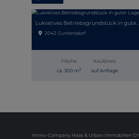
Lukratives Betriebsgrundstück in gut
2042 Guntersdorf
Fläche
Kaufpreis
2
ca. 300 m
auf Anfrage
Immo-Company Haas & Urban Immobilien Gmb