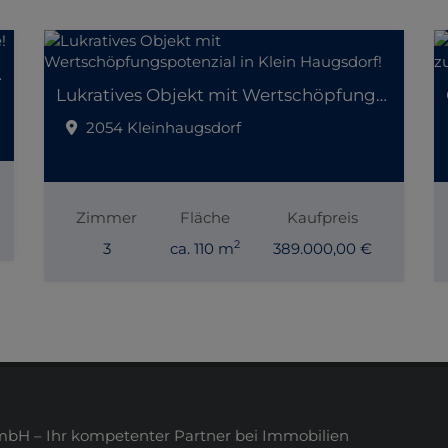
er Lage!
Lukratives Objekt mit Wertschöpfungspotenzial in Klein Haugsdorf!
2054 Kleinhaugsdorf
Zimmer
Fläche
Kaufpreis
2
3
ca. 110 m
389.000,00 €
H – Ihr kompetenter Partner bei Immobilien