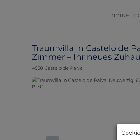
Immo-Fin
Traumvilla in Castelo de P
Zimmer – Ihr neues Zuhause
4550 Castelo de Paiva
Cookie