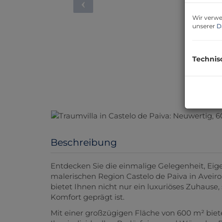
Wir verwe
unserer
D
Technis
Beschreibung
Entdecken Sie die einmalige Gelegenheit, Eig
malerischen Region Castelo de Paiva in Aveiro
bietet Ihnen nicht nur ein luxuriöses Zuhause
Komfort geprägt ist.
Mit einer großzügigen Fläche von 600 m² biet