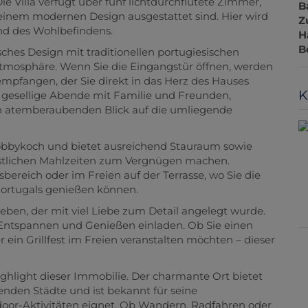
e Villa verfügt über fünf lichtdurchflutete Zimmer,
B
 einem modernen Design ausgestattet sind. Hier wird
Z
d des Wohlbefindens.
H
B
isches Design mit traditionellen portugiesischen
tmosphäre. Wenn Sie die Eingangstür öffnen, werden
mpfangen, der Sie direkt in das Herz des Hauses
K
r gesellige Abende mit Familie und Freunden,
en atemberaubenden Blick auf die umliegende
obbykoch und bietet ausreichend Stauraum sowie
köstlichen Mahlzeiten zum Vergnügen machen.
bereich oder im Freien auf der Terrasse, wo Sie die
Portugals genießen können.
eben, der mit viel Liebe zum Detail angelegt wurde.
 Entspannen und Genießen einladen. Ob Sie einen
ein Grillfest im Freien veranstalten möchten – dieser
Highlight dieser Immobilie. Der charmante Ort bietet
nden Städte und ist bekannt für seine
door-Aktivitäten eignet. Ob Wandern, Radfahren oder