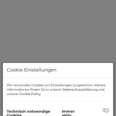
Balkon Panorama
Cookie Einstellungen
Wir verwenden Cookies um Einstellungen zu speichern. Nähere
Beschreibung
Informationen finden Sie in unserer
Datenschutzerklärung
und
unserer
Cookie Policy
.
Ein Chalet zum Verlieben -Neusiedlersee-Blick
Dieses romantische, zweigeschoßige Wohnhaus verfügt
Technisch notwendige
immer
über rund 150m² Wohnfläche in zwei Ebenen und
Cookies
aktiv