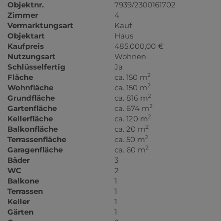
Objektnr.
7939/2300161702
Zimmer
4
Vermarktungsart
Kauf
Objektart
Haus
Kaufpreis
485.000,00 €
Nutzungsart
Wohnen
Schlüsselfertig
Ja
2
Fläche
ca. 150 m
2
Wohnfläche
ca. 150 m
2
Grundfläche
ca. 816 m
2
Gartenfläche
ca. 674 m
2
Kellerfläche
ca. 120 m
2
Balkonfläche
ca. 20 m
2
Terrassenfläche
ca. 50 m
2
Garagenfläche
ca. 60 m
Bäder
3
WC
2
Balkone
1
Terrassen
1
Keller
1
Gärten
1