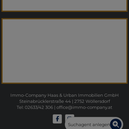
Immo-Company Haas & Urban Immobilien GmbH
Steinabrücklerstraße 44 | 2752 Wöllersdorf
Tel: 02633/42 306 |
office@immo-company.at
Suchagent anlegen