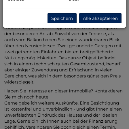
einem weitläufigen Keller. Ein großzügiges
Wohnzimmer mit Panoramafenstern zur Terrasse und
zum Garten, ein weitläufiges Wohnzimmer im
Speichern
Alle akzeptieren
Obergeschoß mit Balkon und eine Sauna im Keller
runden die perfekte Anlage zu einem Idealrefugium
der besonderen Art ab. Sowohl von der Terrasse, als
auch vom Balkon haben Sie einen wunderbaren Blick
über
den
Neusiedlersee. Zwei gesonderte Garagen mit
zwei getrennten Einfahrten bieten breitgefächerte
Nutzungsmöglichkeiten. Das ganze Objekt befindet
sich in einem technisch guten Gesamtzustand, bedarf
aber einiger Zuwendung und Erfrischung in vielen
Bereichen, was sich in dem besonders günstigen Preis
widerspiegelt.
Haben Sie Interesse an dieser Immobilie? Kontaktieren
Sie mich noch heute!
Gerne gebe ich weitere Auskünfte. Eine Besichtigung
ist kostenfrei und unverbindlich - und gibt Ihnen einen
unverfälschten Eindruck des Hauses und der idealen
Lage. Gerne bin ich Ihnen auch bei der Finanzierung
behilflich. Vereinbaren Sie doch gleich einen Termin.