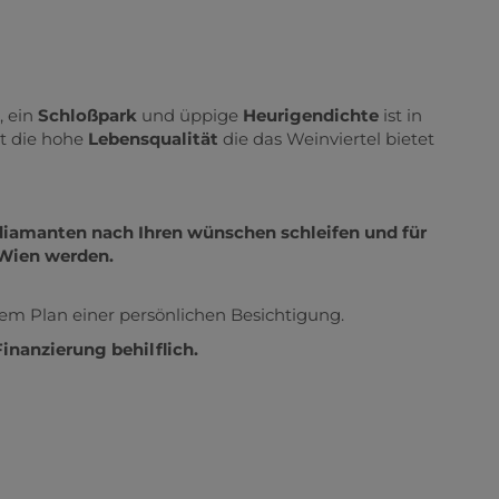
, ein
Schloßpark
und üppige
Heurigendichte
ist in
t die hohe
Lebensqualität
die das Weinviertel bietet
iamanten nach Ihren wünschen schleifen und für
 Wien werden.
nem Plan einer persönlichen Besichtigung.
Finanzierung behilflich.