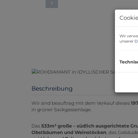
Cookie
Wir verwe
unserer
D
Technis
Beschreibung
Wir sind beauftrag mit dem Verkauf dieses
19
in grüner Sackgassenlage.
Das
533m² große – südlich ausgerichtete G
Obstbäumen und Weinstöcken
, das Gebäude