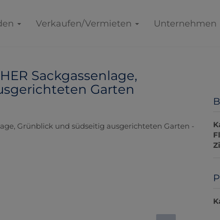
den
Verkaufen/Vermieten
Unternehmen
HER Sackgassenlage,
usgerichteten Garten
B
K
F
Z
P
K