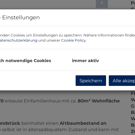
P
G
G
 Einstellungen
nden Cookies um Einstellungen zu speichern. Nähere Informationen finden
B
atenschutzerklärung
und unserer
Cookie Policy
.
O
ch notwendige Cookies
immer aktiv
Z
V
O
Speichern
Alle akze
K
N
F
W
70
erbaute Einfamilienhaus mit ca.
80m² Wohnfläche
G
B
W
rundstück
beinhaltet einen
Altbaumbestand an
B
 selbst ist in altersadäquatem Zustand und kann mit
Z