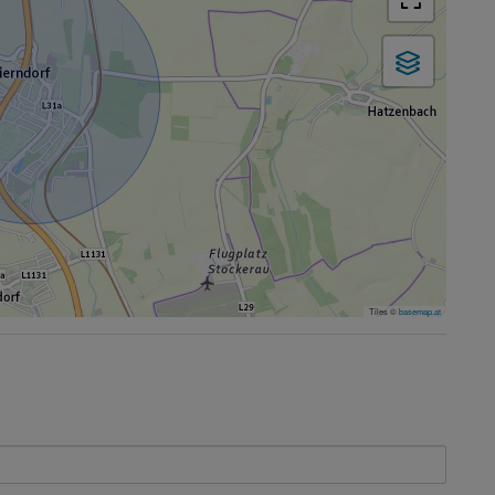
Tiles ©
basemap.at