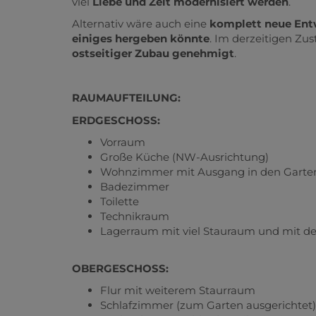
viel
Liebe und Zeit modernisiert werden
.
Alternativ wäre auch eine
komplett neue Ent
einiges hergeben könnte
. Im derzeitigen Zu
ostseitiger Zubau genehmigt
.
RAUMAUFTEILUNG:
ERDGESCHOSS:
Vorraum
Große Küche (NW-Ausrichtung)
Wohnzimmer mit Ausgang in den Garten
Badezimmer
Toilette
Technikraum
Lagerraum mit viel Stauraum und mit d
OBERGESCHOSS:
Flur mit weiterem Staurraum
Schlafzimmer (zum Garten ausgerichtet)