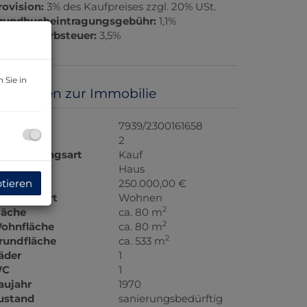
rovision:
3% des Kaufpreises zzgl. 20% USt.
rundbucheintragungsgebühr:
1,1%
runderwerbsteuer:
3,5%
 Sie in
asisdaten zur Immobilie
bjektnr.
7939/2300161658
immer
2
ermarktungsart
Kauf
bjektart
Haus
ptieren
aufpreis
250.000,00 €
utzungsart
Wohnen
2
läche
ca. 80 m
2
ohnfläche
ca. 80 m
2
rundfläche
ca. 533 m
äder
1
C
1
aujahr
1970
ustand
sanierungsbedürftig