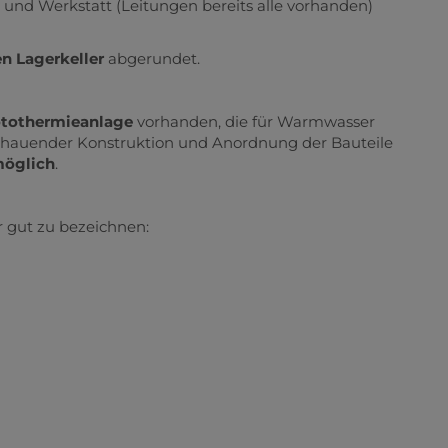
nd Werkstatt (Leitungen bereits alle vorhanden)
en Lagerkeller
abgerundet.
otothermieanlage
vorhanden, die für Warmwasser
schauender Konstruktion und Anordnung der Bauteile
möglich
.
r gut zu bezeichnen: