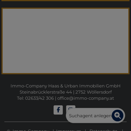
Immo-Company Haas & Urban Immobilien GmbH
Steinabrücklerstraße 44 | 2752 Wöllersdorf
Tel: 02633/42 306 |
office@immo-company.at
Suchagent anlegen