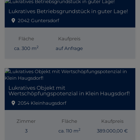
Lukratives Betriebsgrundstück in guter Lage!
2042 Guntersdorf
Fläche
Kaufpreis
2
ca. 300 m
auf Anfrage
Lukratives Objekt mit
Wertschöpfungspotenzial in Klein Haugsdorf!
2054 Kleinhaugsdorf
Zimmer
Fläche
Kaufpreis
2
3
ca. 110 m
389.000,00 €