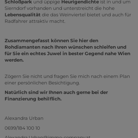
Schloßpark
und üppige
Heurigendichte
ist in und um
Sierndorf vorhanden und unterstreicht die hohe
Lebensqualität
die das Weinviertel bietet und auch für
Radfahrer attraktiv macht.
Zusammengefasst können Sie hier den
Rohdiamanten nach Ihren wünschen schleifen und
für Sie ein echtes Juwel in bester Gegend nahe Wien
werden.
Zögern Sie nicht und fragen Sie mich nach einem Plan
einer persönlichen Besichtigung.
Natürlich sind wir Ihnen auch gerne bei der
Finanzierung behilflich.
Alexandra Urban
0699/184 100 10
Alexandra.Urban@immo-company.at