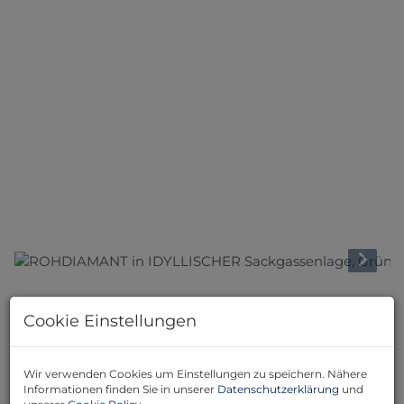
Beschreibung
Cookie Einstellungen
Wir sind beauftrag mit dem Verkauf dieses
1970
erbaute Einfamilienhaus mit ca.
80m² Wohnfläche
in
Wir verwenden Cookies um Einstellungen zu speichern. Nähere
grüner Sackgassenlage.
Informationen finden Sie in unserer
Datenschutzerklärung
und