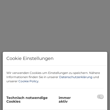
Cookie Einstellungen
Beschreibung
Wir verwenden Cookies um Einstellungen zu speichern. Nähere
Entdecken Sie Ihr persönliches Refugium im
Informationen finden Sie in unserer
Datenschutzerklärung
und
malerischen Oggau am Neusiedler See! Dieses
unserer
Cookie Policy
.
charmante Ferienhaus bietet Ihnen die perfekte
Gelegenheit, in einer der schönsten Regionen
Österreichs zu entspannen und die Natur zu genießen.
Technisch notwendige
immer
Cookies
aktiv
Die offene Wohnküche ist das Herzstück des Hauses
und lädt dazu ein, kulinarische Köstlichkeiten zu