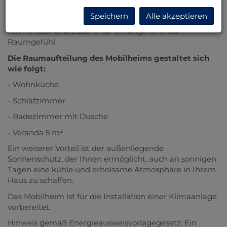
zaubern und gesellige Abende zu verbringen. Das
Speichern
Alle akzeptieren
Badezimmer ist funktional und freundlich gestaltet –
mit Fenster und Dusche für ein angenehmes
Raumgefühl.
Die Raumaufteilung des Mobilheims gestaltet sich
wie folgt:
- Wohnküche
- Schlafzimmer
- Badezimmer mit Dusche
- Veranda 5 m²
Ein weiterer Vorteil ist der außenliegende
Sonnenschutz, der Ihnen ermöglicht, auch an sonnigen
Tagen eine kühle und erholsame Atmosphäre in Ihrem
Haus zu schaffen.
Das Mobilheim ist für die Installation einer Klimaanlage
vorbereitet.
Hinweis gemäß Energieausweisvorlagegesetz: Ein