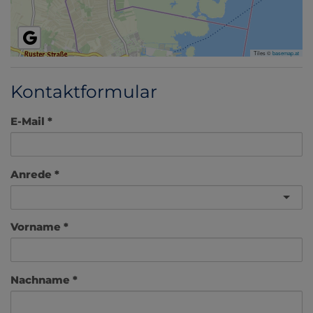
Tiles ©
basemap.at
Kontaktformular
E-Mail
Anrede
Vorname
Nachname