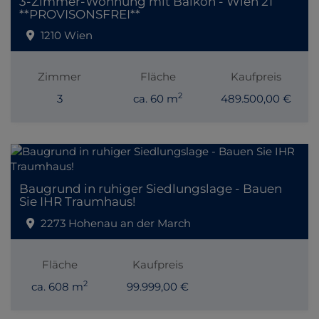
3-Zimmer-Wohnung mit Balkon - Wien 21
**PROVISONSFREI**
1210 Wien
Zimmer
Fläche
Kaufpreis
2
3
ca. 60 m
489.500,00 €
Baugrund in ruhiger Siedlungslage - Bauen
Sie IHR Traumhaus!
2273 Hohenau an der March
Fläche
Kaufpreis
2
ca. 608 m
99.999,00 €