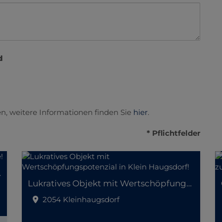
d
n, weitere Informationen finden Sie
hier
.
* Pflichtfelder
er Lage!
Lukratives Objekt mit Wertschöpfungspotenzial in Klein Haugsdorf!
2054 Kleinhaugsdorf