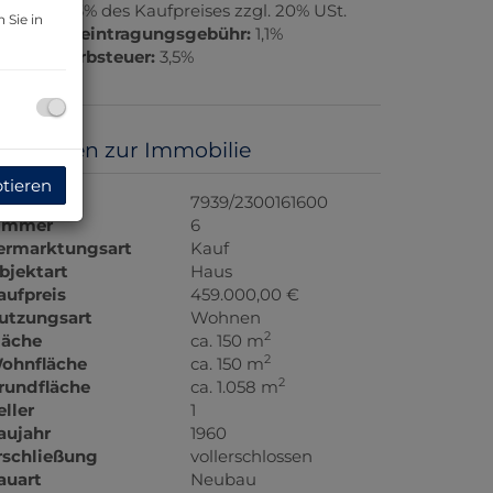
rovision:
3% des Kaufpreises zzgl. 20% USt.
 Sie in
rundbucheintragungsgebühr:
1,1%
runderwerbsteuer:
3,5%
asisdaten zur Immobilie
ptieren
bjektnr.
7939/2300161600
immer
6
ermarktungsart
Kauf
bjektart
Haus
aufpreis
459.000,00 €
utzungsart
Wohnen
2
läche
ca. 150 m
2
ohnfläche
ca. 150 m
2
rundfläche
ca. 1.058 m
eller
1
aujahr
1960
rschließung
vollerschlossen
auart
Neubau