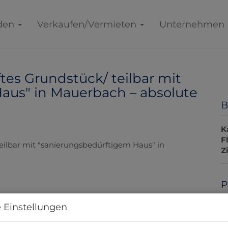
den
Verkaufen/Vermieten
Unternehmen
tes Grundstück/ teilbar mit
aus" in Mauerbach – absolute
B
K
F
Z
P
 Einstellungen
K