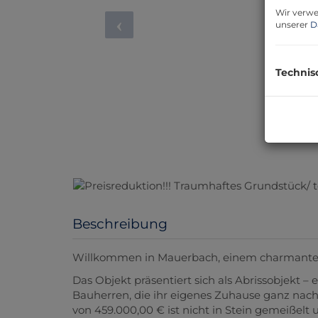
Wir verwe
unserer
D
Technis
Beschreibung
Willkommen in Mauerbach, einem charmanten 
Das Objekt präsentiert sich als Abrissobjekt –
Bauherren, die ihr eigenes Zuhause ganz nac
von 459.000,00 € ist nicht in Stein gemeißel