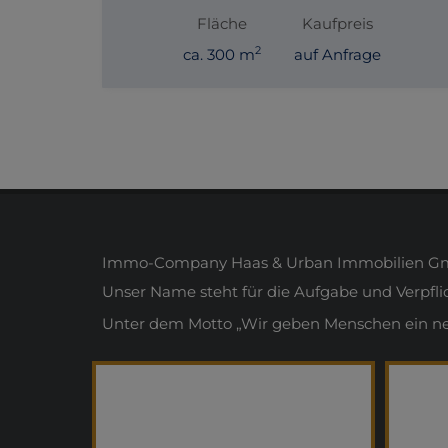
Fläche
Kaufpreis
2
ca. 300 m
auf Anfrage
Immo-Company Haas & Urban Immobilien Gmb
Unser Name steht für die Aufgabe und Verpfl
Unter dem Motto „Wir geben Menschen ein neue