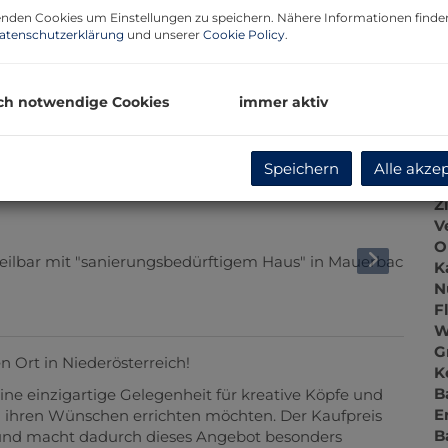
P
nden Cookies um Einstellungen zu speichern. Nähere Informationen finden
G
atenschutzerklärung
und unserer
Cookie Policy
.
G
ch notwendige Cookies
immer aktiv
B
Speichern
Alle akze
O
Z
V
O
K
N
F
W
G
Ort in Niederösterreich!
K
B
 eine einzigartige Gelegenheit für kreative Köpfe und
E
h ihren Wünschen errichten möchten. Der Kaufpreis
B
t und macht dadurch dieses Angebot besonders