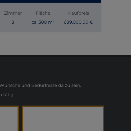
Zimmer
Fläche
Kaufpreis
2
8
ca. 300 m
689.000,00 €
Wünsche und Bedürfnisse da zu sein.
 tätig.