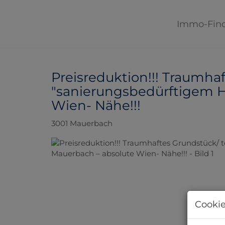
Immo-Fin
Preisreduktion!!! Traumhaf
"sanierungsbedürftigem H
Wien- Nähe!!!
3001 Mauerbach
Cookie