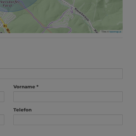
Tiles ©
basemap.at
Vorname
Telefon