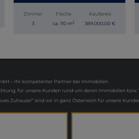
Zimmer
Fläche
Kaufpreis
2
3
ca. 110 m
389.000,00 €
H – Ihr kompetenter Partner bei Immobilien
ichtung, für unsere Kunden rund um deren Immobilien bzw. 
s Zuhause!“ sind wir in ganz Österreich für unsere Kunden