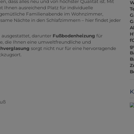
en, dass alles neu und von höchster Qualität ist. Mit
W
t Ihnen ausreichend Platz für individuelle
T
b gemütliche Familienabende im Wohnzimmer,
G
lsame Nächte in den Schlafzimmern – hier findet jeder
G
A
H
ausgestattet, darunter
Fußbodenheizung
für
f
 die Ihnen eine umweltfreundliche und
g
chverglasung
sorgt nicht nur für eine hervorragende
B
ckzugsort.
B
Z
B
K
luß