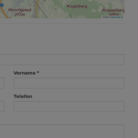
Tiles ©
basemap.at
Vorname
Telefon