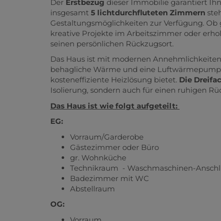
Der
Erstbezug
dieser Immobilie garantiert Ihn
insgesamt
5 lichtdurchfluteten Zimmern
steh
Gestaltungsmöglichkeiten zur Verfügung. O
kreative Projekte im Arbeitszimmer oder erho
seinen persönlichen Rückzugsort.
Das Haus ist mit modernen Annehmlichkeiten 
behagliche Wärme und eine Luftwärmepumpe,
kosteneffiziente Heizlösung bietet.
Die Dreifa
Isolierung, sondern auch für einen ruhigen Rü
Das Haus ist wie folgt aufgeteilt:
EG:
Vorraum/Garderobe
Gästezimmer oder Büro
gr. Wohnküche
Technikraum - Waschmaschinen-Ansch
Badezimmer mit WC
Abstellraum
OG:
Vorraum