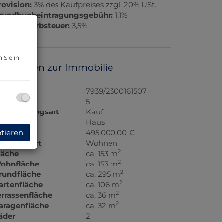
rovision:
3% des Kaufpreises zzgl. 20% USt.
rundbucheintragungsgebühr:
1,1%
runderwerbsteuer:
3,5%
 Sie in
asisdaten zur Immobilie
bjektnr.
7939/2300161507
immer
5
ermarktungsart
Kauf
bjektart
Haus
ptieren
aufpreis
495.000,00 €
utzungsart
Wohnen
2
läche
ca. 153 m
2
ohnfläche
ca. 153 m
2
rundfläche
ca. 295 m
2
artenfläche
ca. 106 m
2
errassenfläche
ca. 36 m
2
aragenfläche
ca. 32 m
äder
2