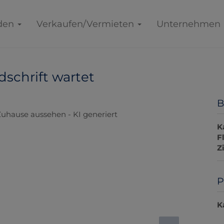
den
Verkaufen/Vermieten
Unternehmen
dschrift wartet
B
K
F
Z
P
K