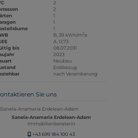
C
2
errassen
2
ärten
1
aragen
1
bstellräume
1
2
WB
B, 39 kWh/m
a
GEE
A, 0,73
ültig bis
08.07.2031
aujahr
2023
auart
Neubau
ustand
Erstbezug
eziehbar
nach Vereinbarung
ontaktieren Sie uns
Sanela-Anamaria Erdelean-Adam
Immobilienberaterin
+43 699 184 100 43