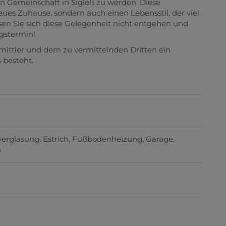
en Gemeinschaft in Sigleß zu werden. Diese
eues Zuhause, sondern auch einen Lebensstil, der viel
sen Sie sich diese Gelegenheit nicht entgehen und
gstermin!
mittler und dem zu vermittelnden Dritten ein
 besteht.
verglasung
Estrich
Fußbodenheizung
Garage
h