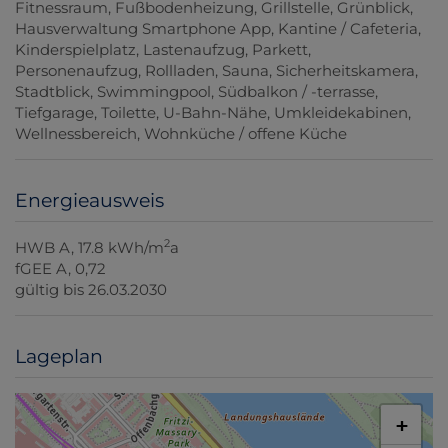
Fitnessraum
Fußbodenheizung
Grillstelle
Grünblick
Hausverwaltung Smartphone App
Kantine / Cafeteria
Kinderspielplatz
Lastenaufzug
Parkett
Personenaufzug
Rollladen
Sauna
Sicherheitskamera
Stadtblick
Swimmingpool
Südbalkon / -terrasse
Tiefgarage
Toilette
U-Bahn-Nähe
Umkleidekabinen
Wellnessbereich
Wohnküche / offene Küche
Energieausweis
2
HWB
A, 17.8 kWh/m
a
fGEE
A, 0,72
gültig bis
26.03.2030
Lageplan
+