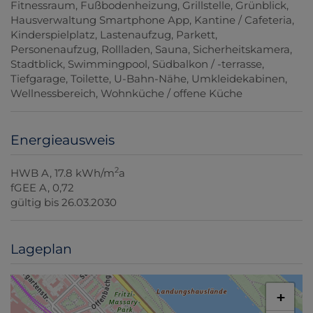
Fitnessraum
Fußbodenheizung
Grillstelle
Grünblick
Hausverwaltung Smartphone App
Kantine / Cafeteria
Kinderspielplatz
Lastenaufzug
Parkett
Personenaufzug
Rollladen
Sauna
Sicherheitskamera
Stadtblick
Swimmingpool
Südbalkon / -terrasse
Tiefgarage
Toilette
U-Bahn-Nähe
Umkleidekabinen
Wellnessbereich
Wohnküche / offene Küche
Energieausweis
2
HWB
A, 17.8 kWh/m
a
fGEE
A, 0,72
gültig bis
26.03.2030
Lageplan
+