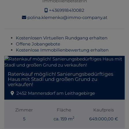
Immobilienberaterin
+4369918410082
polina.klemenko@immo-company.at
Kostenlosen Virtuellen Rundgang erhalten
Offene Jobangebote
Kostenlose Immobilienbewertung erhalten
Ratenkauf möglich! Sanierungsbedürftiges
Haus mit Stadl und großen Grund zu
verkaufen!
2452 Mannersdorf am Leithagebirge
Zimmer
Fläche
Kaufpreis
2
5
ca. 159 m
649.000,00 €