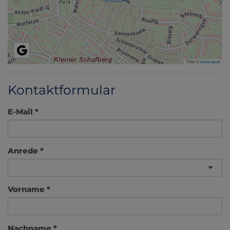
Tiles ©
basemap.at
Kontaktformular
E-Mail
Anrede
Vorname
Nachname