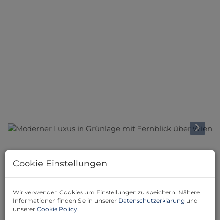
Beschreibung
Cookie Einstellungen
Das Neubauprojekt im 18. Bezirk vereint modernes
Wohnen mit höchstem Komfort. In hochwertiger
Wir verwenden Cookies um Einstellungen zu speichern. Nähere
Bauweise entstanden hier stilvolle Wohnungen mit
Informationen finden Sie in unserer
Datenschutzerklärung
und
durchdachten Grundrissen, erstklassiger Ausstattung
unserer
Cookie Policy
.
und großzügigen Freiflächen – bezugsfertig und bereit