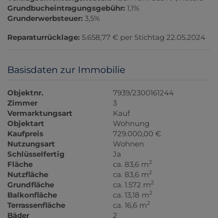
Grundbucheintragungsgebühr:
1,1%
Grunderwerbsteuer:
3,5%
Reparaturrücklage:
5.658,77 € per Stichtag 22.05.2024
Basisdaten zur Immobilie
Objektnr.
7939/2300161244
Zimmer
3
Vermarktungsart
Kauf
Objektart
Wohnung
Kaufpreis
729.000,00 €
Nutzungsart
Wohnen
Schlüsselfertig
Ja
2
Fläche
ca. 83,6 m
2
Nutzfläche
ca. 83,6 m
2
Grundfläche
ca. 1.572 m
2
Balkonfläche
ca. 13,18 m
2
Terrassenfläche
ca. 16,6 m
Bäder
2