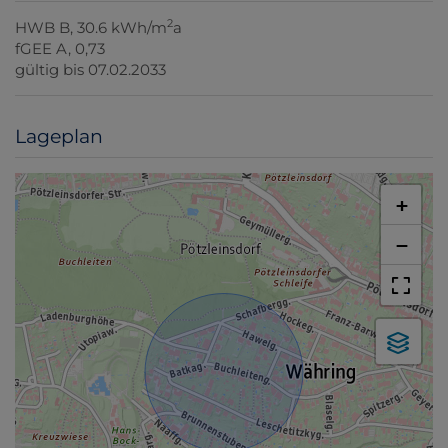
2
HWB
B, 30.6 kWh/m
a
fGEE
A, 0,73
gültig bis
07.02.2033
Lageplan
+
−