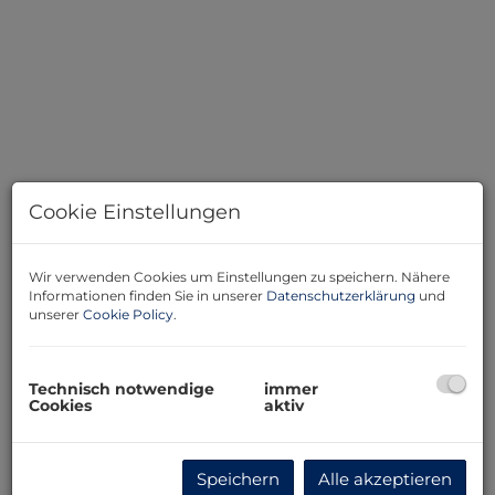
Cookie Einstellungen
Wir verwenden Cookies um Einstellungen zu speichern. Nähere
Informationen finden Sie in unserer
Datenschutzerklärung
und
Beschreibung
unserer
Cookie Policy
.
Dieses
überwiegend ebene Grundstück mit ca. 920 m²
Technisch notwendige
immer
bietet die perfekte Grundlage für Ihr zukünftiges
Cookies
aktiv
Zuhause – mit traumhaftem Ausblick in die
umliegende Naturlandschaft.
Die leichte Hanglage im Hintergrund sorgt für eine
Speichern
Alle akzeptieren