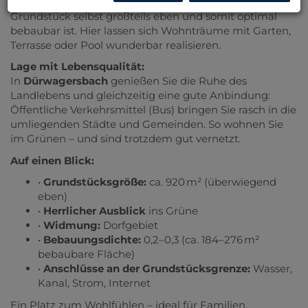
angenehme Lage mit Fernblick, während das
Grundstück selbst großteils eben und somit optimal
bebaubar ist. Hier lassen sich Wohnträume mit Garten,
Terrasse oder Pool wunderbar realisieren.
Lage mit Lebensqualität:
In
Dürwagersbach
genießen Sie die Ruhe des
Landlebens und gleichzeitig eine gute Anbindung:
Öffentliche Verkehrsmittel (Bus) bringen Sie rasch in die
umliegenden Städte und Gemeinden. So wohnen Sie
im Grünen – und sind trotzdem gut vernetzt.
Auf einen Blick:
•
Grundstücksgröße:
ca. 920 m² (überwiegend
eben)
•
Herrlicher Ausblick
ins Grüne
•
Widmung:
Dorfgebiet
•
Bebauungsdichte:
0,2–0,3 (ca. 184–276 m²
bebaubare Fläche)
•
Anschlüsse an der Grundstücksgrenze:
Wasser,
Kanal, Strom, Internet
Ein Platz zum Wohlfühlen – ideal für Familien,