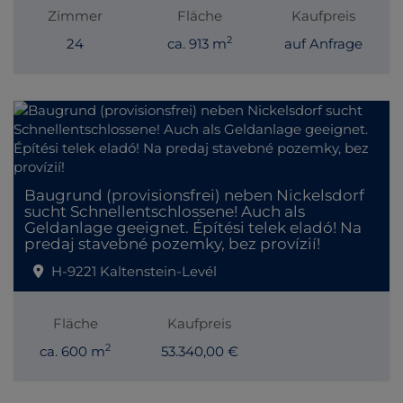
Zimmer
Fläche
Kaufpreis
2
24
ca. 913 m
auf Anfrage
Baugrund (provisionsfrei) neben Nickelsdorf
sucht Schnellentschlossene! Auch als
Geldanlage geeignet. Építési telek eladó! Na
predaj stavebné pozemky, bez provízií!
H-9221 Kaltenstein-Levél
Fläche
Kaufpreis
2
ca. 600 m
53.340,00 €