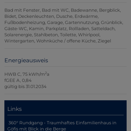
Bad mit Fenster
Bad mit WC
Badewanne
Bergblick
Bidet
Deckenleuchten
Dusche
Erdwärme
Fußbodenheizung
Garage
Gartennutzung
Grünblick
Gäste-WC
Kamin
Parkplatz
Rollladen
Satteldach
Solarenergie
Stahlbeton
Toilette
Whirlpool
Wintergarten
Wohnküche / offene Küche
Ziegel
Energieausweis
2
HWB
C, 75 kWh/m
a
fGEE
A, 0,84
gültig bis
31.01.2034
Links
360° Rundgang - Traumhaftes Einfamilienhaus in
Göfis mit Blick in die Berge