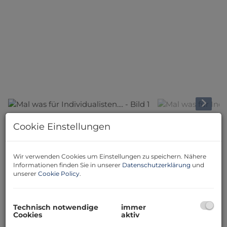
Cookie Einstellungen
Beschreibung
....das hier haben Sie mit Sicherheit nicht erwartet...
Wir verwenden Cookies um Einstellungen zu speichern. Nähere
Informationen finden Sie in unserer
Datenschutzerklärung
und
Vom jetzigen Eigentümer 2018 gekauft, umfangreich
unserer
Cookie Policy
.
saniert, kreativ umgebaut (hat damit die meisten zum
Staunen gebracht) und seit dem bewohnt.
Technisch notwendige
immer
Das Dachgeschoß ist ausbaufähig, am Boden gedämmt
Cookies
aktiv
und hat ein Kaltdach.