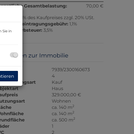
onatliche Gesamtbelastung:
70,00 €
rovision:
3% des Kaufpreises zzgl. 20% USt.
rundbucheintragungsgebühr:
1,1%
runderwerbsteuer:
3,5%
 Sie in
asisdaten zur Immobilie
bjektnr.
7939/2300160673
immer
4
ptieren
ermarktungsart
Kauf
bjektart
Haus
aufpreis
329.000,00 €
utzungsart
Wohnen
2
läche
ca. 140 m
2
ohnfläche
ca. 140 m
2
rundfläche
ca. 500 m
äder
1
C
2