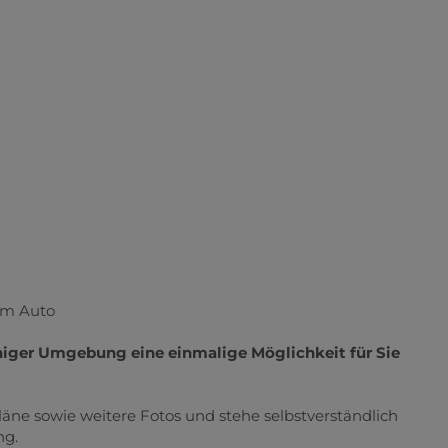
em Auto
higer Umgebung eine einmalige Möglichkeit für Sie
läne sowie weitere Fotos und stehe selbstverständlich
ng.