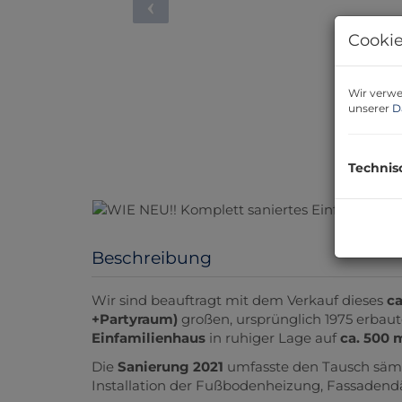
Cookie
Wir verwe
unserer
D
Technis
Beschreibung
Wir sind beauftragt mit dem Verkauf dieses
ca
+Partyraum)
großen, ursprünglich 1975 erbau
Einfamilienhaus
in ruhiger Lage auf
ca. 500 
Die
Sanierung 2021
umfasste den Tausch sämt
Installation der Fußbodenheizung, Fassadend