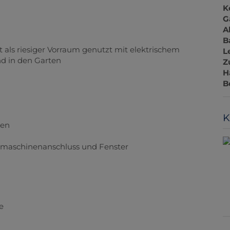
K
G
A
B
t als riesiger Vorraum genutzt mit elektrischem
L
d in den Garten
Z
H
B
K
ten
maschinenanschluss und Fenster
e