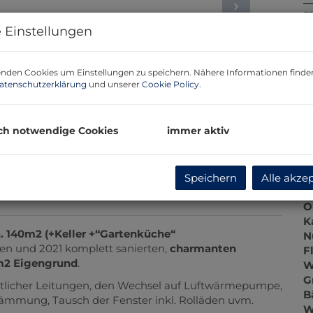
m
 Einstellungen
P
G
G
nden Cookies um Einstellungen zu speichern. Nähere Informationen finden
atenschutzerklärung
und unserer
Cookie Policy
.
B
ch notwendige Cookies
immer aktiv
O
Z
Speichern
Alle akze
V
O
K
. 140m2 (+Keller +“Gartenküche“
N
ten und 2021 komplett sanierten,
charmanten
F
m2 Eigengrund
.
W
G
licher Leitungen, den Wechsel auf Luftwärmepumpe,
B
ämmung, Tausch der Fenster inkl. Rolläden uvm.
W