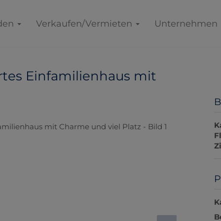
den
Verkaufen/Vermieten
Unternehmen
tes Einfamilienhaus mit
B
K
F
Z
P
K
B