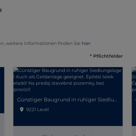
d
n, weitere Informationen finden Sie
hier
.
* Pflichtfelder
Günstiger Baugrund in ruhiger Siedlungslage ! Auch als Geldanlage geeignet. Építési telek eladó! Na predaj stavebné pozemky, bez provízií!
9221 Levél