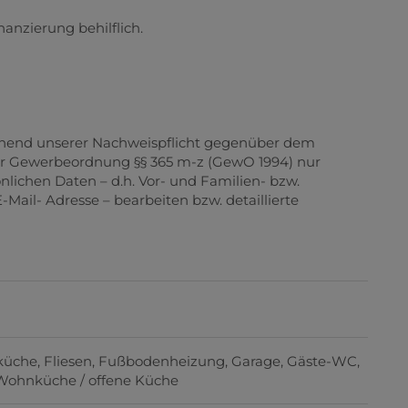
nanzierung behilflich.
echend unserer Nachweispflicht gegenüber dem
er Gewerbeordnung §§ 365 m-z (GewO 1994) nur
nlichen Daten – d.h. Vor- und Familien- bzw.
ail- Adresse – bearbeiten bzw. detaillierte
küche
Fliesen
Fußbodenheizung
Garage
Gäste-WC
Wohnküche / offene Küche