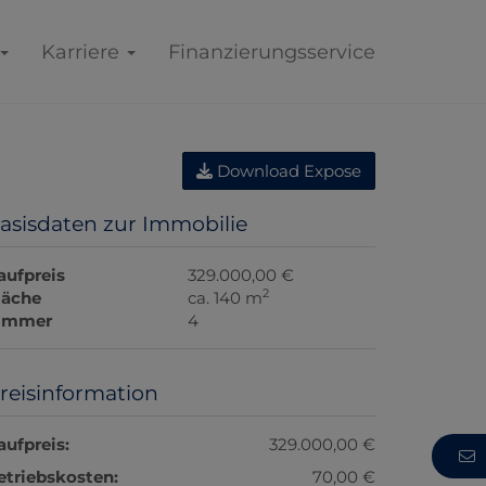
Karriere
Finanzierungsservice
Download Expose
asisdaten zur Immobilie
aufpreis
329.000,00 €
2
läche
ca. 140 m
immer
4
reisinformation
aufpreis:
329.000,00 €
etriebskosten:
70,00 €