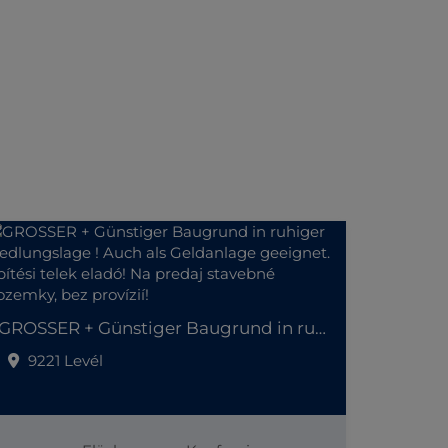
GROSSER + Günstiger Baugrund in ruhiger Siedlungslage ! Auch als Geldanlage geeignet. Építési telek eladó! Na predaj stavebné pozemky, bez provízií!
9221 Levél