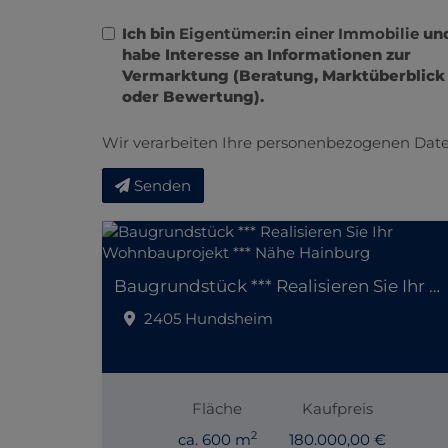
Ich bin
Eigentümer:in einer Immobilie
un
habe Interesse an Informationen zur
Vermarktung (Beratung, Marktüberblick
oder Bewertung).
Wir verarbeiten Ihre personenbezogenen Date
Senden
Baugrundstück *** Realisieren Sie Ihr Wohnbauprojekt *** Nähe Hainburg
2405 Hundsheim
Fläche
Kaufpreis
2
ca. 600 m
180.000,00 €