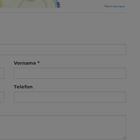
Tiles ©
basemap.at
Vorname
Telefon