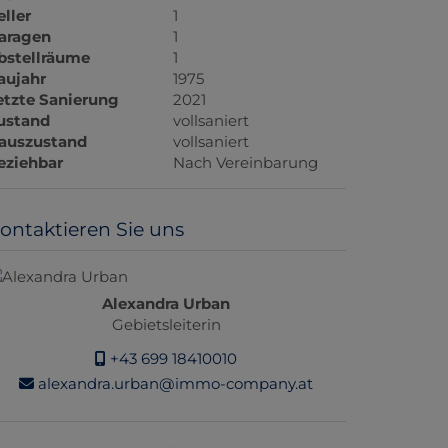
eller
1
aragen
1
bstellräume
1
aujahr
1975
etzte Sanierung
2021
ustand
vollsaniert
auszustand
vollsaniert
eziehbar
Nach Vereinbarung
ontaktieren Sie uns
Alexandra Urban
Gebietsleiterin
+43 699 18410010
alexandra.urban@immo-company.at