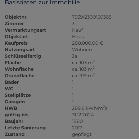
Basisdaten zur Immobilie
Objektnr.
7939/2300160368
Zimmer
3
Vermarktungsart
Kauf
Objektart
Haus
Kaufpreis
280.000,00 €
Nutzungsart
Wohnen
Schlüsselfertig
Ja
2
Fläche
ca. 103 m
2
Wohnfläche
ca. 103 m
2
Grundfläche
ca. 919 m
Bäder
1
WC
1
Stellplätze
1
Garagen
1
2
HWB
289.9 kWh/m
a
gültig bis
31.12.2024
Baujahr
1880
Letzte Sanierung
2017
Zustand
gepflegt