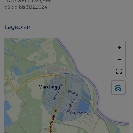
HWB
289.9 kWh/m
a
gültig bis
31.12.2024
Lageplan
+
−