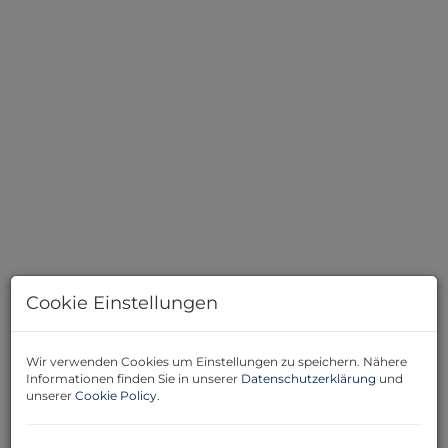
Cookie Einstellungen
Beschreibung
Wir verwenden Cookies um Einstellungen zu speichern. Nähere
Informationen finden Sie in unserer
Datenschutzerklärung
und
Willkommen in Ihrem neuen Zuhause in 2293
unserer
Cookie Policy
.
Marchegg, Niederösterreich – ein charmantes
Einfamilienhaus, das mit seinen 103 m² Wohnfläche und