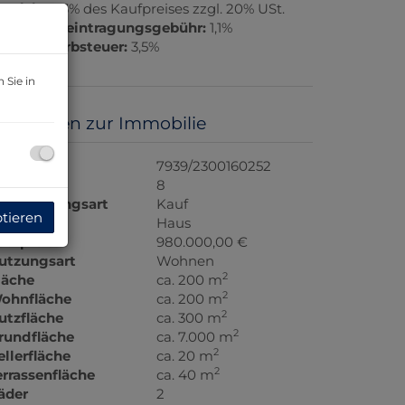
rovision:
3% des Kaufpreises zzgl. 20% USt.
rundbucheintragungsgebühr:
1,1%
runderwerbsteuer:
3,5%
 Sie in
asisdaten zur Immobilie
bjektnr.
7939/2300160252
immer
8
ermarktungsart
Kauf
ptieren
bjektart
Haus
aufpreis
980.000,00 €
utzungsart
Wohnen
2
läche
ca. 200 m
2
ohnfläche
ca. 200 m
2
utzfläche
ca. 300 m
2
rundfläche
ca. 7.000 m
2
ellerfläche
ca. 20 m
2
errassenfläche
ca. 40 m
äder
2