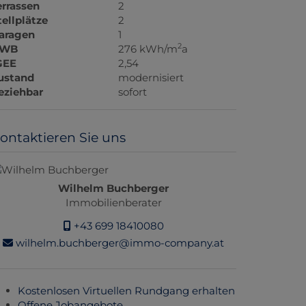
errassen
2
tellplätze
2
aragen
1
2
WB
276 kWh/m
a
GEE
2,54
ustand
modernisiert
eziehbar
sofort
ontaktieren Sie uns
Wilhelm Buchberger
Immobilienberater
+43 699 18410080
wilhelm.buchberger@immo-company.at
Kostenlosen Virtuellen Rundgang erhalten
Offene Jobangebote