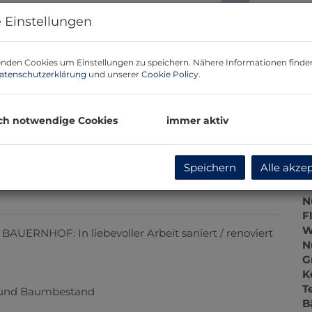
P
 Einstellungen
G
G
nden Cookies um Einstellungen zu speichern. Nähere Informationen finden
atenschutzerklärung
und unserer
Cookie Policy
.
B
ch notwendige Cookies
immer aktiv
O
Z
V
Speichern
Alle akze
O
K
N
F
W
AUERNHOF: In liebevoller Arbeit saniert / renoviert
N
G
K
T
 und Baumbestand
B