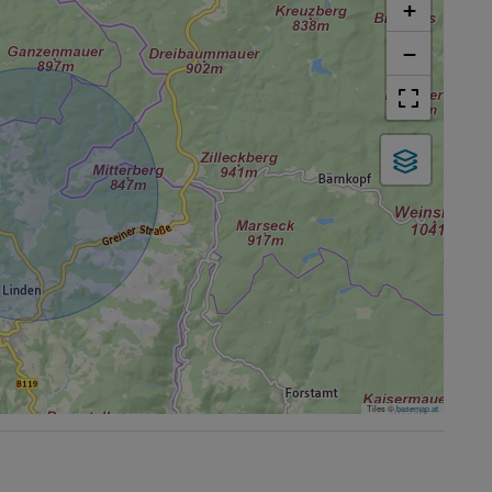
+
−
Tiles ©
basemap.at