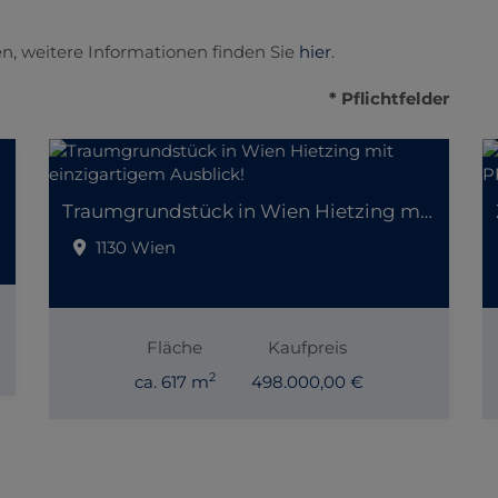
n, weitere Informationen finden Sie
hier
.
* Pflichtfelder
Traumgrundstück in Wien Hietzing mit einzigartigem Ausblick!
1130 Wien
Fläche
Kaufpreis
2
ca. 617 m
498.000,00 €