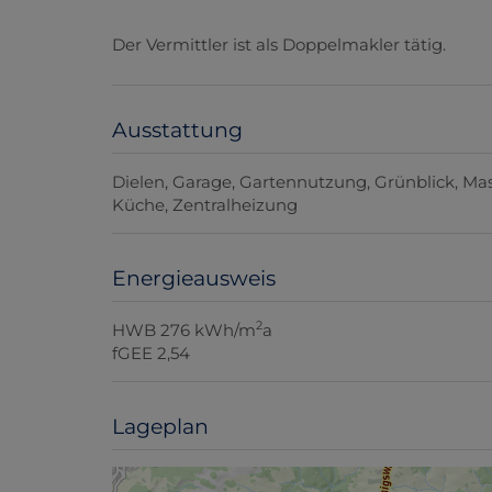
Der Vermittler ist als Doppelmakler tätig.
Ausstattung
Dielen
Garage
Gartennutzung
Grünblick
Mas
Küche
Zentralheizung
Energieausweis
2
HWB
276 kWh/m
a
fGEE
2,54
Lageplan