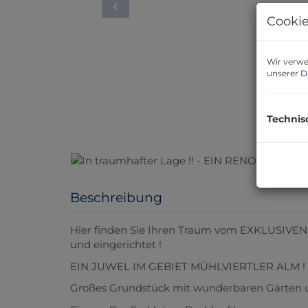
Cookie
Wir verwe
unserer
D
Technis
Beschreibung
Hier finden Sie Ihren Traum vom EXKLUSIVEN B
und eingerichtet !
EIN JUWEL IM GEBIET MÜHLVIERTLER ALM !
Großes Grundstück mit wunderbaren Gärten