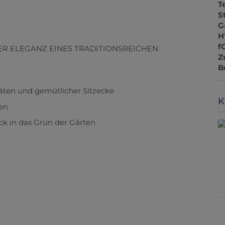
T
S
G
H
f
ER ELEGANZ EINES TRADITIONSREICHEN
Z
B
äten und gemütlicher Sitzecke
K
den
k in das Grün der Gärten