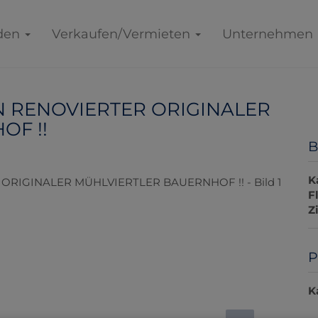
den
Verkaufen/Vermieten
Unternehmen
 EIN RENOVIERTER ORIGINALER
OF !!
B
K
F
Z
P
K