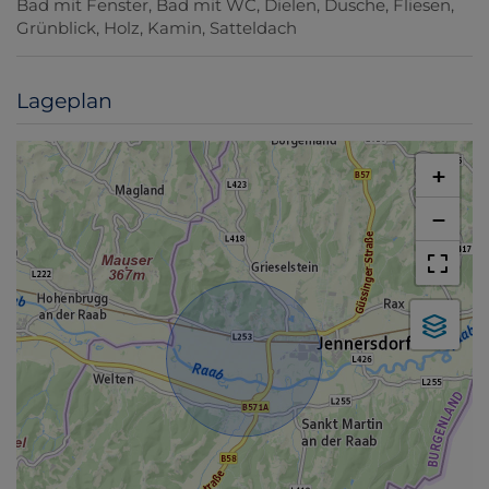
Bad mit Fenster
Bad mit WC
Dielen
Dusche
Fliesen
Grünblick
Holz
Kamin
Satteldach
Lageplan
+
−