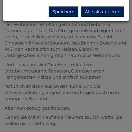
weiß ist, dass ich nicht oft über einen so
außergewöhnlich schönen Platz inklusive Haus
Speichern
Alle akzeptieren
stolpere....
Der Wohnraum ist offen gestaltet und bietet 2-3
Personen gut Platz. Das Obergeschoß sind eigentlich 2
Kojen, zum chillen, schlafen, arbeiten usw. Es gibt
Einbauschränke als Stauraum, das Bad mit Dusche und
WC, den Kachelofen zum Heizen. Dann im
Untergeschoß einen großen Raum plus Nebenraum.
Und.... gaaaanz viel Draußen.... mit altem
Obstbaumbestand, Terrassen, Gemüsegarten,
Hängematten-Plätze und einfach nur schön.
Natürlich ist das Haus an den Kanal und die
Ortswasserleitung angeschlossen. Es gibt auch noch
genügend Bauland.
Aber nun genug geschrieben.
Gehen Sie mit mir auf eine Traumreise... ich wette, Sie
wollen nicht mehr weg.