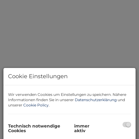
Cookie Einstellungen
Wir verwenden Cookies um Einstellungen zu speichern. Nähere
Beschreibung
Informationen finden Sie in unserer
Datenschutzerklärung
und
unserer
Cookie Policy
.
Zurück zum Wesentlichen.... Alles was Sie brauchen ist
hier.... mit viel Liebe angelegt....
Technisch notwendige
immer
Können wir bei knapp 68 m2 schon von einem Tiny-
Cookies
aktiv
Haus sprechen? Ich weiß es nicht.... Aber was ich genau