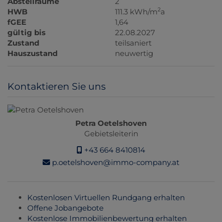
Abstellräume
2
2
HWB
111.3 kWh/m
a
fGEE
1,64
gültig bis
22.08.2027
Zustand
teilsaniert
Hauszustand
neuwertig
Kontaktieren Sie uns
Petra Oetelshoven
Gebietsleiterin
+43 664 8410814
p.oetelshoven@immo-company.at
Kostenlosen Virtuellen Rundgang erhalten
Offene Jobangebote
Kostenlose Immobilienbewertung erhalten