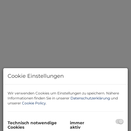
Cookie Einstellungen
Wir verwenden Cookies um Einstellungen zu speichern. Nähere
Informationen finden Sie in unserer
Datenschutzerklärung
und
Beschreibung
unserer
Cookie Policy
.
Hier ist einfach alles möglich... wo soll ich da anfangen....
Technisch notwendige
immer
vielleicht aussen:
Cookies
aktiv