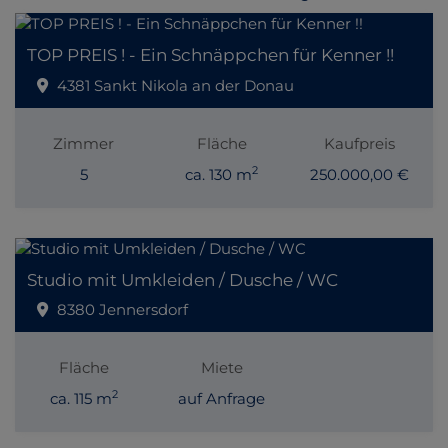
TOP PREIS ! - Ein Schnäppchen für Kenner !!
4381 Sankt Nikola an der Donau
Zimmer
Fläche
Kaufpreis
2
5
ca. 130 m
250.000,00 €
Studio mit Umkleiden / Dusche / WC
8380 Jennersdorf
Fläche
Miete
2
ca. 115 m
auf Anfrage