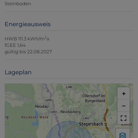
Steinboden
Energieausweis
2
HWB
111.3 kWh/m
a
fGEE
1,64
gültig bis
22.08.2027
Lageplan
+
−