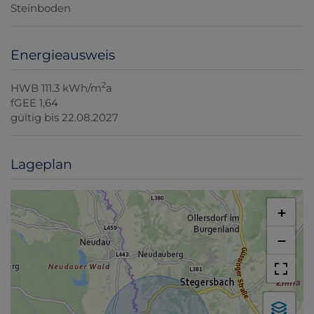
Steinboden
Energieausweis
2
HWB
111.3 kWh/m
a
fGEE
1,64
gültig bis
22.08.2027
Lageplan
+
−