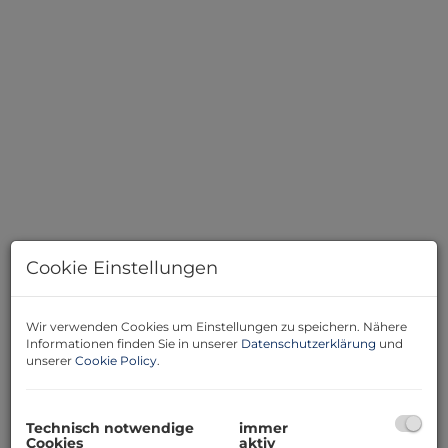
Cookie Einstellungen
Wir verwenden Cookies um Einstellungen zu speichern. Nähere
Beschreibung
Informationen finden Sie in unserer
Datenschutzerklärung
und
unserer
Cookie Policy
.
Hier ist einfach alles möglich... wo soll ich da anfangen....
vielleicht aussen:
Technisch notwendige
immer
Cookies
aktiv