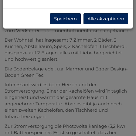
Es gibt 4 Garagen die im Moment anders genutzt
werden, ein Carport für 2 Auto´s, Pavillon, Gehege,
Stallungen, Holzlager, Streuobstwiese, Grillplatz,
Speichern
Alle akzeptieren
Insektenhotel´s u.v.m.
zum Vierkanter.... der Innenhof orientalisch angehaucht.
Der Wohnteil hat insgesamt 7 Zimmer, 2 Bäder, 2
Küchen, Abstellraum, Speis, 2 Kachelöfen, 1 Tischherd ...
das ganze auf 2 Etagen, alles mit Liebe hergerichtet
und hochwertig saniert.
Die Bodenbeläge edel, u.a. Marmor und Egger Design-
Boden Green Tec.
Interessant wird es beim Heizen und der
Stromversorgung. Einer der Kachelöfen wird 1x täglich
eingeheizt und wärmt das gesamte Haus mit
angenehmer Temperatur. Aber es gibt ja auch noch
einen zweiten Kachelofen, den Tischherd und
Infrarotheizungen.
Zur Stromversorgung die Photovoltaikanlage (3,2 kw)
mit Batteriespeicher. Es ist so geschaltet, dass bei