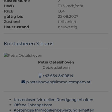
Abstellräume
2
2
HWB
111.3 kWh/m
a
fGEE
1,64
gültig bis
22.08.2027
Zustand
teilsaniert
Hauszustand
neuwertig
Kontaktieren Sie uns
Petra Oetelshoven
Gebietsleiterin
+43 664 8410814
p.oetelshoven@immo-company.at
Kostenlosen Virtuellen Rundgang erhalten
Offene Jobangebote
Kostenlose Immobilienbewertung erhalten