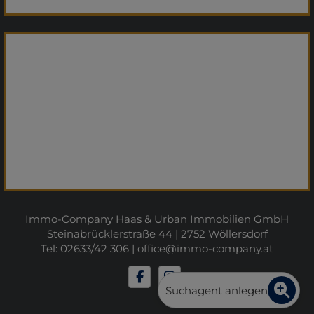
Immo-Company Haas & Urban Immobilien GmbH
Steinabrücklerstraße 44 | 2752 Wöllersdorf
Tel: 02633/42 306 |
office@immo-company.at
Suchagent anlegen