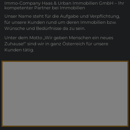
Immo-Company Haas & Urban Immobilien GmbH – Ihr
kompetenter Partner bei Immobilien
Unser Name steht für die Aufgabe und Verpflichtung,
für unsere Kunden rund um deren Immobilien bzw.
Wünsche und Bedürfnisse da zu sein.
Unter dem Motto „Wir geben Menschen ein neues
Zuhause!“ sind wir in ganz Österreich für unsere
Kunden tätig.