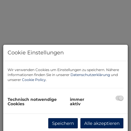
Cookie Einstellungen
Wir verwenden Cookies um Einstellungen zu speichern. Nähere
Informationen finden Sie in unserer
Datenschutzerklärung
und
unserer
Cookie Policy
.
Beschreibung
Technisch notwendige
immer
Cookies
aktiv
Gesucht wird für einen Beauty CO Working Space eine
selbständige Kosmetikerin
Speichern
Alle akzeptieren
Zentral gelegen – genügend Parkmöglichkeiten