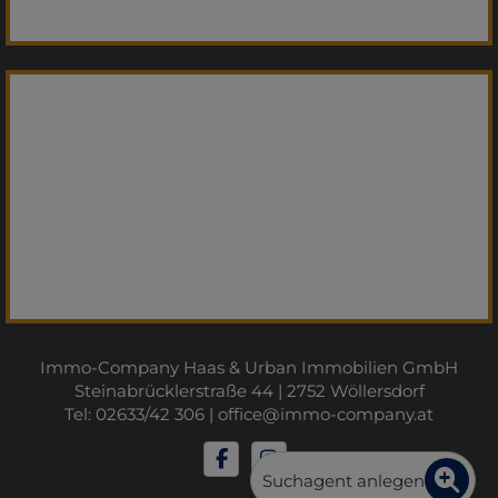
Immo-Company Haas & Urban Immobilien GmbH
Steinabrücklerstraße 44 | 2752 Wöllersdorf
Tel: 02633/42 306 |
office@immo-company.at
Suchagent anlegen