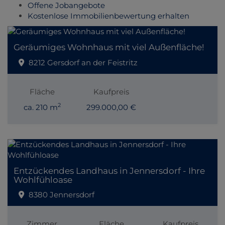
Offene Jobangebote
Kostenlose Immobilienbewertung erhalten
Geräumiges Wohnhaus mit viel Außenfläche!
8212 Gersdorf an der Feistritz
Fläche
Kaufpreis
2
ca. 210 m
299.000,00 €
Entzückendes Landhaus in Jennersdorf - Ihre
Wohlfühloase
8380 Jennersdorf
Zimmer
Fläche
Kaufpreis